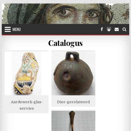
Skip to content
MENU
Catalogus
Aardewerk-glas-
Dier-gerelateerd
servies