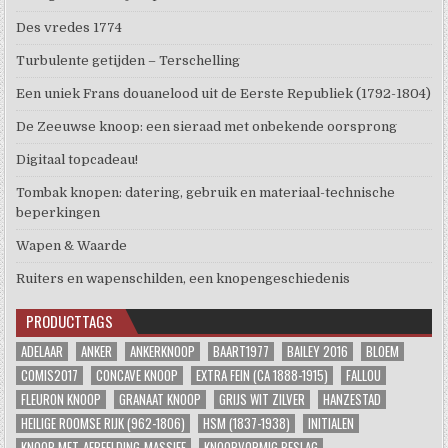
Des vredes 1774
Turbulente getijden – Terschelling
Een uniek Frans douanelood uit de Eerste Republiek (1792-1804)
De Zeeuwse knoop: een sieraad met onbekende oorsprong
Digitaal topcadeau!
Tombak knopen: datering, gebruik en materiaal-technische
beperkingen
Wapen & Waarde
Ruiters en wapenschilden, een knopengeschiedenis
PRODUCTTAGS
ADELAAR
ANKER
ANKERKNOOP
BAART1977
BAILEY 2016
BLOEM
COMIS2017
CONCAVE KNOOP
EXTRA FEIN (CA 1888-1915)
FALLOU
FLEURON KNOOP
GRANAAT KNOOP
GRIJS WIT ZILVER
HANZESTAD
HEILIGE ROOMSE RIJK (962-1806)
HSM (1837-1938)
INITIALEN
KNOOP-MET-AFBEELDING-MASSIEF
KNOOPVORMIG BESLAG