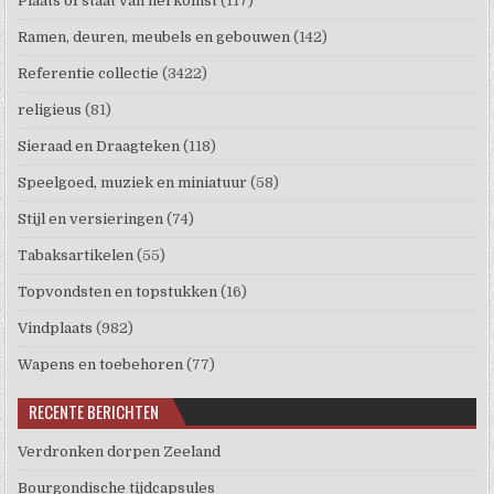
Plaats of staat van herkomst
(117)
Ramen, deuren, meubels en gebouwen
(142)
Referentie collectie
(3422)
religieus
(81)
Sieraad en Draagteken
(118)
Speelgoed, muziek en miniatuur
(58)
Stijl en versieringen
(74)
Tabaksartikelen
(55)
Topvondsten en topstukken
(16)
Vindplaats
(982)
Wapens en toebehoren
(77)
RECENTE BERICHTEN
Verdronken dorpen Zeeland
Bourgondische tijdcapsules