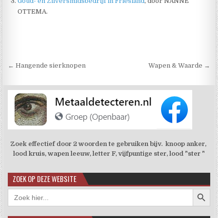
Goud- en Zilversmidsbedrijf in Friesland
, door NANNE
OTTEMA.
Berichtnavigatie
← Hangende sierknopen
Wapen & Waarde →
Zoek effectief door 2 woorden te gebruiken bijv. knoop anker,
lood kruis, wapen leeuw, letter F, vijfpuntige ster, lood "ster "
ZOEK OP DEZE WEBSITE
Zoekkno
Zoek
naar: