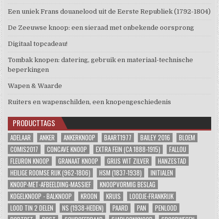
Een uniek Frans douanelood uit de Eerste Republiek (1792-1804)
De Zeeuwse knoop: een sieraad met onbekende oorsprong
Digitaal topcadeau!
Tombak knopen: datering, gebruik en materiaal-technische
beperkingen
Wapen & Waarde
Ruiters en wapenschilden, een knopengeschiedenis
PRODUCTTAGS
ADELAAR
ANKER
ANKERKNOOP
BAART1977
BAILEY 2016
BLOEM
COMIS2017
CONCAVE KNOOP
EXTRA FEIN (CA 1888-1915)
FALLOU
FLEURON KNOOP
GRANAAT KNOOP
GRIJS WIT ZILVER
HANZESTAD
HEILIGE ROOMSE RIJK (962-1806)
HSM (1837-1938)
INITIALEN
KNOOP-MET-AFBEELDING-MASSIEF
KNOOPVORMIG BESLAG
KOGELKNOOP - BALKNOOP
KROON
KRUIS
LOODJE-FRANKRIJK
LOOD TIN 2 DELEN
NS (1938-HEDEN)
PAARD
PAN
PENLOOD