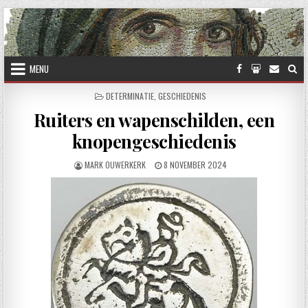
Skip to content
MENU
POSTED IN
DETERMINATIE
,
GESCHIEDENIS
Ruiters en wapenschilden, een
knopengeschiedenis
AUTHOR:
PUBLISHED DATE:
MARK OUWERKERK
8 NOVEMBER 2024