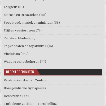
religieus
(81)
Sieraad en Draagteken
(118)
Speelgoed, muziek en miniatuur
(58)
Stijl en versieringen
(74)
Tabaksartikelen
(55)
Topvondsten en topstukken
(16)
Vindplaats
(982)
Wapens en toebehoren
(77)
RECENTE BERICHTEN
Verdronken dorpen Zeeland
Bourgondische tijdcapsules
Des vredes 1774
Turbulente getijden – Terschelling