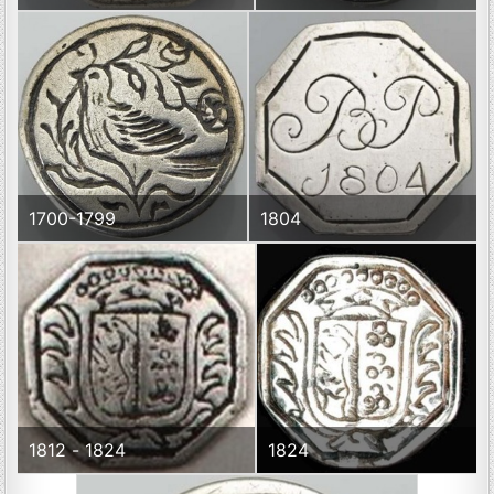
1700-1799
1804
1812 - 1824
1824