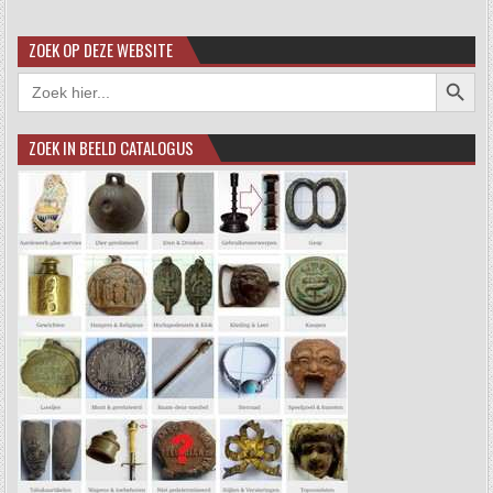
ZOEK OP DEZE WEBSITE
Zoekkno
Zoek
naar:
ZOEK IN BEELD CATALOGUS