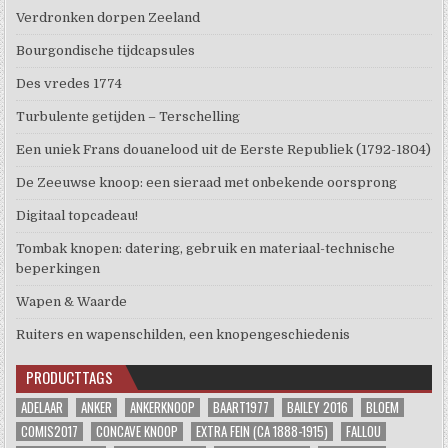
Verdronken dorpen Zeeland
Bourgondische tijdcapsules
Des vredes 1774
Turbulente getijden – Terschelling
Een uniek Frans douanelood uit de Eerste Republiek (1792-1804)
De Zeeuwse knoop: een sieraad met onbekende oorsprong
Digitaal topcadeau!
Tombak knopen: datering, gebruik en materiaal-technische
beperkingen
Wapen & Waarde
Ruiters en wapenschilden, een knopengeschiedenis
PRODUCTTAGS
ADELAAR
ANKER
ANKERKNOOP
BAART1977
BAILEY 2016
BLOEM
COMIS2017
CONCAVE KNOOP
EXTRA FEIN (CA 1888-1915)
FALLOU