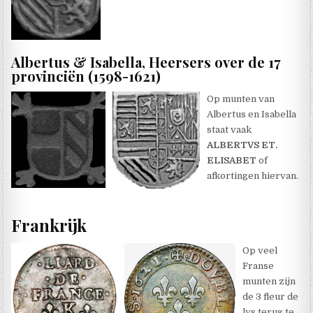
Albertus & Isabella, Heersers over de 17
provinciën (1598-1621)
Op munten van
Albertus en Isabella
staat vaak
ALBERTVS ET.
ELISABET
of
afkortingen hiervan.
Frankrijk
Op veel
Franse
munten zijn
de 3 fleur de
lys terug te