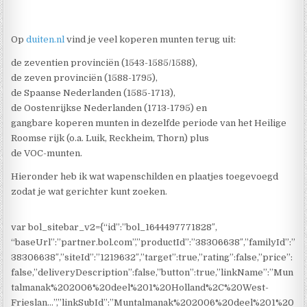
Op
duiten.nl
vind je veel koperen munten terug uit:
de zeventien provinciën (1543-1585/1588),
de zeven provinciën (1588-1795),
de Spaanse Nederlanden (1585-1713),
de Oostenrijkse Nederlanden (1713-1795) en
gangbare koperen munten in dezelfde periode van het Heilige
Roomse rijk (o.a. Luik, Reckheim, Thorn) plus
de VOC-munten.
Hieronder heb ik wat wapenschilden en plaatjes toegevoegd
zodat je wat gerichter kunt zoeken.
var bol_sitebar_v2={“id”:”bol_1644497771828″,
“baseUrl”:”partner.bol.com”,”productId”:”38306638″,”familyId”:”
38306638″,”siteId”:”1219632″,”target”:true,”rating”:false,”price”:
false,”deliveryDescription”:false,”button”:true,”linkName”:”Mun
talmanak%202006%20deel%201%20Holland%2C%20West-
Frieslan…”,”linkSubId”:”Muntalmanak%202006%20deel%201%20