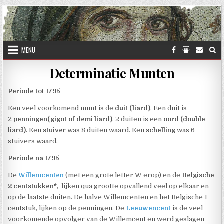
Skip to content
MENU
Determinatie Munten
Periode tot 1795
Een veel voorkomend munt is de
duit (liard)
. Een duit is
2
penningen(gigot of demi liard)
. 2 duiten is een
oord (double
liard).
Een
stuiver
was 8 duiten waard. Een
schelling
was 6
stuivers waard.
Periode na 1795
De
Willemcenten
(met een grote letter W erop) en de
Belgische
2 centstukken*
, lijken qua grootte opvallend veel op elkaar en
op de laatste duiten. De halve Willemcenten en het Belgische 1
centstuk, lijken op de penningen. De
Leeuwencent
is de veel
voorkomende opvolger van de Willemcent en werd geslagen