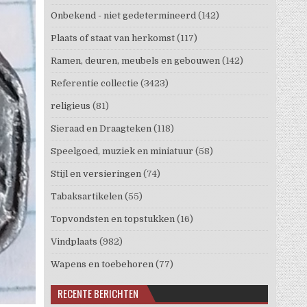
Onbekend - niet gedetermineerd
(142)
Plaats of staat van herkomst
(117)
Ramen, deuren, meubels en gebouwen
(142)
Referentie collectie
(3423)
religieus
(81)
Sieraad en Draagteken
(118)
Speelgoed, muziek en miniatuur
(58)
Stijl en versieringen
(74)
Tabaksartikelen
(55)
Topvondsten en topstukken
(16)
Vindplaats
(982)
Wapens en toebehoren
(77)
RECENTE BERICHTEN