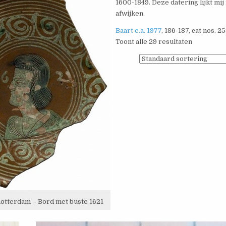
1600-1849. Deze datering lijkt mij
afwijken.
Baart e.a. 1977
, 186-187, cat nos. 2
Toont alle 29 resultaten
tterdam – Bord met buste 1621