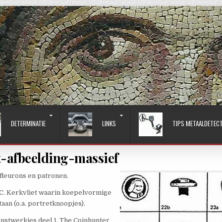
DETERMINATIE
LINKS
TIPS METAALDETEC
-afbeelding-massief
fleurons en patronen.
 C. Kerkvliet waarin koepelvormige
an (o.a. portretknoopjes).
kunstwerkjes deel 1, The Coinhunter