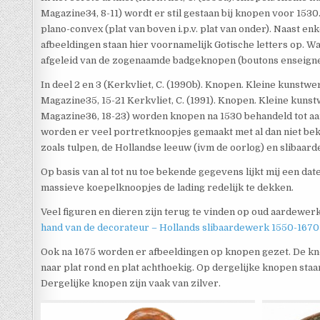
Magazine34, 8-11) wordt er stil gestaan bij knopen voor 1530
plano-convex (plat van boven i.p.v. plat van onder). Naast e
afbeeldingen staan hier voornamelijk Gotische letters op. Wa
afgeleid van de zogenaamde badgeknopen (boutons enseigne
In deel 2 en 3 (Kerkvliet, C. (1990b). Knopen. Kleine kunstwe
Magazine35, 15-21 Kerkvliet, C. (1991). Knopen. Kleine kuns
Magazine36, 18-23) worden knopen na 1530 behandeld tot aa
worden er veel portretknoopjes gemaakt met al dan niet be
zoals tulpen, de Hollandse leeuw (ivm de oorlog) en slibaa
Op basis van al tot nu toe bekende gegevens lijkt mij een da
massieve koepelknoopjes de lading redelijk te dekken.
Veel figuren en dieren zijn terug te vinden op oud aardewer
hand van de decorateur – Hollands slibaardewerk 1550-1670
Ook na 1675 worden er afbeeldingen op knopen gezet. De k
naar plat rond en plat achthoekig. Op dergelijke knopen sta
Dergelijke knopen zijn vaak van zilver.