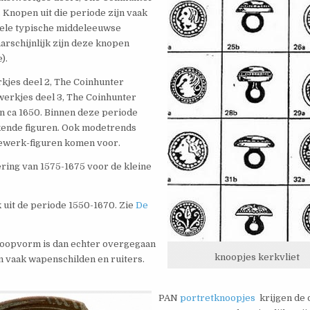
. Knopen uit die periode zijn vaak
nkele typische middeleeuwse
arschijnlijk zijn deze knopen
).
rkjes deel 2, The Coinhunter
twerkjes deel 3, The Coinhunter
n ca 1650. Binnen deze periode
kende figuren. Ook modetrends
rdewerk-figuren komen voor.
tering van 1575-1675 voor de kleine
k uit de periode 1550-1670. Zie
De
noopvorm is dan echter overgegaan
knoopjes kerkvliet
an vaak wapenschilden en ruiters.
PAN
portretknoopjes
krijgen de 