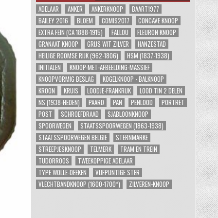
ADELAAR
ANKER
ANKERKNOOP
BAART1977
BAILEY 2016
BLOEM
COMIS2017
CONCAVE KNOOP
EXTRA FEIN (CA 1888-1915)
FALLOU
FLEURON KNOOP
GRANAAT KNOOP
GRIJS WIT ZILVER
HANZESTAD
HEILIGE ROOMSE RIJK (962-1806)
HSM (1837-1938)
INITIALEN
KNOOP-MET-AFBEELDING-MASSIEF
KNOOPVORMIG BESLAG
KOGELKNOOP - BALKNOOP
KROON
KRUIS
LOODJE-FRANKRIJK
LOOD TIN 2 DELEN
NS (1938-HEDEN)
PAARD
PAN
PENLOOD
PORTRET
POST
SCHROEFDRAAD
SJABLOONKNOOP
SPOORWEGEN
STAATSSPOORWEGEN (1863-1938)
STAATSSPOORWEGEN BELGIE
STERNMARKE
STREEPJESKNOOP
TELMERK
TRAM EN TREIN
TUDORROOS
TWEEKOPPIGE ADELAAR
TYPE WOLLE-DEEKEN
VIJFPUNTIGE STER
VLECHTBANDKNOOP (1600-1700*)
ZILVEREN-KNOOP