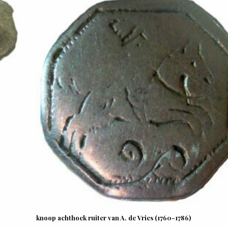
knoop achthoek ruiter van A. de Vries (1760-1786)