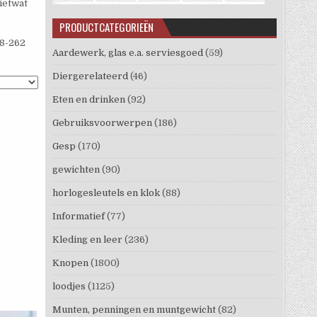
 ietwat
PRODUCTCATEGORIEËN
58-262
Aardewerk, glas e.a. serviesgoed
(59)
Diergerelateerd
(46)
Eten en drinken
(92)
Gebruiksvoorwerpen
(186)
Gesp
(170)
gewichten
(90)
horlogesleutels en klok
(88)
Informatief
(77)
Kleding en leer
(236)
Knopen
(1800)
loodjes
(1125)
Munten, penningen en muntgewicht
(82)