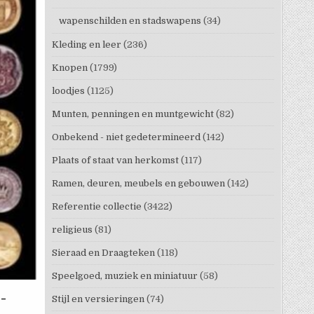
wapenschilden en stadswapens
(34)
Kleding en leer
(236)
Knopen
(1799)
loodjes
(1125)
Munten, penningen en muntgewicht
(82)
Onbekend - niet gedetermineerd
(142)
Plaats of staat van herkomst
(117)
Ramen, deuren, meubels en gebouwen
(142)
Referentie collectie
(3422)
religieus
(81)
Sieraad en Draagteken
(118)
Speelgoed, muziek en miniatuur
(58)
 –
Stijl en versieringen
(74)