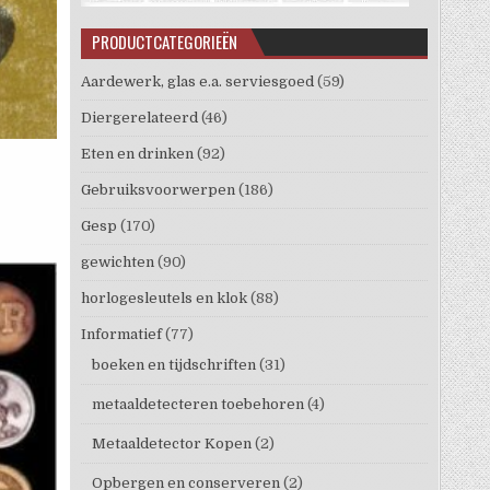
PRODUCTCATEGORIEËN
Aardewerk, glas e.a. serviesgoed
(59)
Diergerelateerd
(46)
Eten en drinken
(92)
Gebruiksvoorwerpen
(186)
Gesp
(170)
gewichten
(90)
horlogesleutels en klok
(88)
Informatief
(77)
boeken en tijdschriften
(31)
metaaldetecteren toebehoren
(4)
Metaaldetector Kopen
(2)
Opbergen en conserveren
(2)