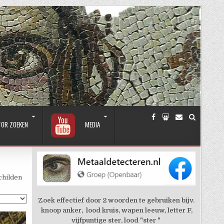
TOR ZOEKEN
MEDIA
childen
Zoek effectief door 2 woorden te gebruiken bijv.
knoop anker, lood kruis, wapen leeuw, letter F,
vijfpuntige ster, lood "ster "