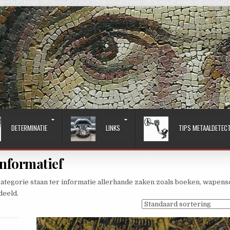
DETERMINATIE
LINKS
TIPS METAALDETEC
Informatief
ategorie staan ter informatie allerhande zaken zoals boeken, wapens
deeld.