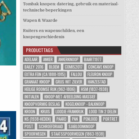
Tombak knopen: datering, gebruik en materiaal-
technische beperkingen
Wapen & Waarde
Ruiters en wapenschilden, een
knopengeschiedenis
PRODUCTTAGS
ADELAAR
ANKER
ANKERKNOOP
BAART1977
BAILEY 2016
BLOEM
COMIS2017
CONCAVE KNOOP
EXTRA FEIN (CA 1888-1915)
FALLOU
FLEURON KNOOP
GRANAAT KNOOP
GRIJS WIT ZILVER
HANZESTAD
HEILIGE ROOMSE RIJK (962-1806)
HSM (1837-1938)
INITIALEN
KNOOP-MET-AFBEELDING-MASSIEF
KNOOPVORMIG BESLAG
KOGELKNOOP - BALKNOOP
KROON
KRUIS
LOODJE-FRANKRIJK
LOOD TIN 2 DELEN
NS (1938-HEDEN)
PAARD
PAN
PENLOOD
PORTRET
POST
SCHROEFDRAAD
SJABLOONKNOOP
SPOORWEGEN
STAATSSPOORWEGEN (1863-1938)