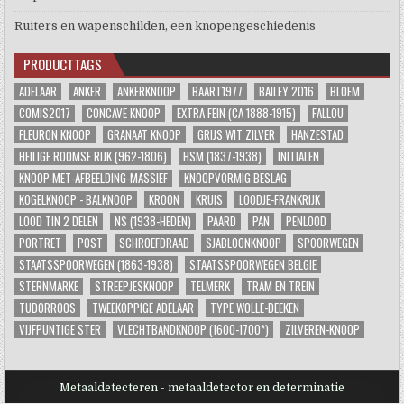
Ruiters en wapenschilden, een knopengeschiedenis
PRODUCTTAGS
ADELAAR
ANKER
ANKERKNOOP
BAART1977
BAILEY 2016
BLOEM
COMIS2017
CONCAVE KNOOP
EXTRA FEIN (CA 1888-1915)
FALLOU
FLEURON KNOOP
GRANAAT KNOOP
GRIJS WIT ZILVER
HANZESTAD
HEILIGE ROOMSE RIJK (962-1806)
HSM (1837-1938)
INITIALEN
KNOOP-MET-AFBEELDING-MASSIEF
KNOOPVORMIG BESLAG
KOGELKNOOP - BALKNOOP
KROON
KRUIS
LOODJE-FRANKRIJK
LOOD TIN 2 DELEN
NS (1938-HEDEN)
PAARD
PAN
PENLOOD
PORTRET
POST
SCHROEFDRAAD
SJABLOONKNOOP
SPOORWEGEN
STAATSSPOORWEGEN (1863-1938)
STAATSSPOORWEGEN BELGIE
STERNMARKE
STREEPJESKNOOP
TELMERK
TRAM EN TREIN
TUDORROOS
TWEEKOPPIGE ADELAAR
TYPE WOLLE-DEEKEN
VIJFPUNTIGE STER
VLECHTBANDKNOOP (1600-1700*)
ZILVEREN-KNOOP
Metaaldetecteren - metaaldetector en determinatie