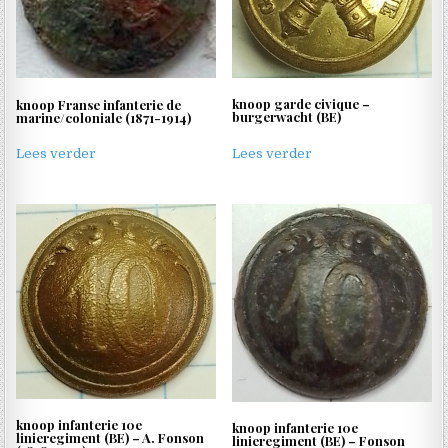
knoop garde civique –
knoop Franse infanterie de
burgerwacht (BE)
marine/coloniale (1871-1914)
Lees verder
Lees verder
knoop infanterie 10e
knoop infanterie 10e
linieregiment (BE) – A. Fonson
linieregiment (BE) – Fonson