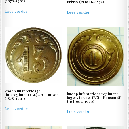
(1878-1901)
Frères (ca1848-1872)
Lees verder
Lees verder
knoop infanterie 13e
knoop infanterie 1e regiment
linieregiment (BE) – A. Fonson
jagers te voet (BE) – Fonson &
(1878-1901)
Co (1902-1920)
Lees verder
Lees verder