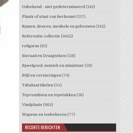
Onbekend - niet gedetermineerd
(142)
Plaats of staat van herkomst
(117)
Ramen, deuren, meubels en gebouwen
(142)
Referentie collectie
(3422)
religieus
(81)
Sieraad en Draagteken
(118)
Speelgoed, muziek en miniatuur
(58)
Stijl en versieringen
(74)
Tabaksartikelen
(55)
Topvondsten en topstukken
(16)
Vindplaats
(982)
Wapens en toebehoren
(77)
RECENTE BERICHTEN