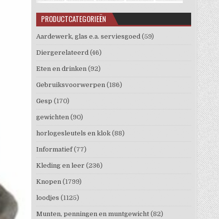
PRODUCTCATEGORIEËN
Aardewerk, glas e.a. serviesgoed
(59)
Diergerelateerd
(46)
Eten en drinken
(92)
Gebruiksvoorwerpen
(186)
Gesp
(170)
gewichten
(90)
horlogesleutels en klok
(88)
Informatief
(77)
Kleding en leer
(236)
Knopen
(1799)
loodjes
(1125)
Munten, penningen en muntgewicht
(82)