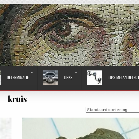
DETERMINATIE
LINKS
TIPS METAALDETEC
kruis