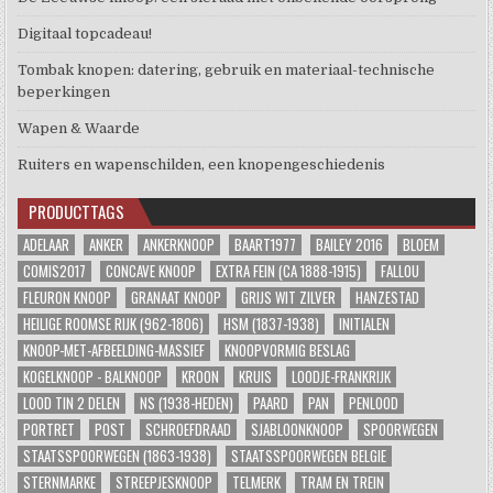
Digitaal topcadeau!
Tombak knopen: datering, gebruik en materiaal-technische
beperkingen
Wapen & Waarde
Ruiters en wapenschilden, een knopengeschiedenis
PRODUCTTAGS
ADELAAR
ANKER
ANKERKNOOP
BAART1977
BAILEY 2016
BLOEM
COMIS2017
CONCAVE KNOOP
EXTRA FEIN (CA 1888-1915)
FALLOU
FLEURON KNOOP
GRANAAT KNOOP
GRIJS WIT ZILVER
HANZESTAD
HEILIGE ROOMSE RIJK (962-1806)
HSM (1837-1938)
INITIALEN
KNOOP-MET-AFBEELDING-MASSIEF
KNOOPVORMIG BESLAG
KOGELKNOOP - BALKNOOP
KROON
KRUIS
LOODJE-FRANKRIJK
LOOD TIN 2 DELEN
NS (1938-HEDEN)
PAARD
PAN
PENLOOD
PORTRET
POST
SCHROEFDRAAD
SJABLOONKNOOP
SPOORWEGEN
STAATSSPOORWEGEN (1863-1938)
STAATSSPOORWEGEN BELGIE
STERNMARKE
STREEPJESKNOOP
TELMERK
TRAM EN TREIN