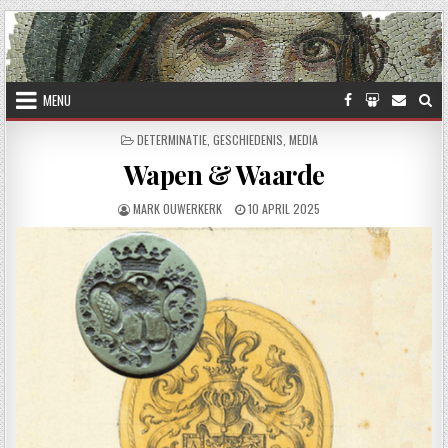
Skip to content
MENU
POSTED IN
DETERMINATIE
,
GESCHIEDENIS
,
MEDIA
Wapen & Waarde
AUTHOR:
PUBLISHED DATE:
MARK OUWERKERK
10 APRIL 2025