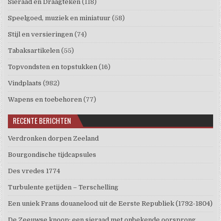
Sieraad en Draagteken
(118)
Speelgoed, muziek en miniatuur
(58)
Stijl en versieringen
(74)
Tabaksartikelen
(55)
Topvondsten en topstukken
(16)
Vindplaats
(982)
Wapens en toebehoren
(77)
RECENTE BERICHTEN
Verdronken dorpen Zeeland
Bourgondische tijdcapsules
Des vredes 1774
Turbulente getijden – Terschelling
Een uniek Frans douanelood uit de Eerste Republiek (1792-1804)
De Zeeuwse knoop: een sieraad met onbekende oorsprong