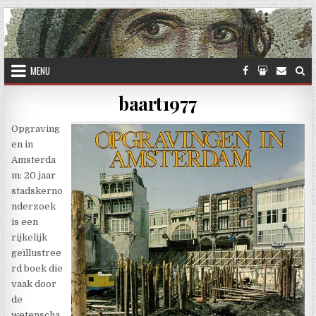
Skip to content
MENU
baart1977
Opgraving
en in
Amsterda
m: 20 jaar
stadskerno
nderzoek
is een
rijkelijk
geïllustree
rd boek die
vaak door
de
wetenscha