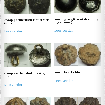
knoop glas gitzwart draadoog
knoop geometrisch motief ster
(1500-1600)
12mm
Lees verder
Lees verder
knoop kegel ribben
knoop kaal half-bol messing
oog
Lees verder
Lees verder