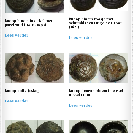
knoop bloem roosje met
knoop bloem in cirkel met
schutsbladen Hugo de Groot
parelrand (1600-1650)
(1621)
Lees verder
Lees verder
knoop bolletjeskop
knoop fleuron bloem in cirkel
nikkel 13mm
Lees verder
Lees verder