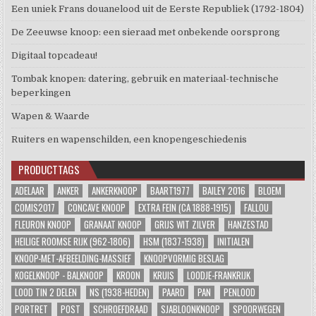
Een uniek Frans douanelood uit de Eerste Republiek (1792-1804)
De Zeeuwse knoop: een sieraad met onbekende oorsprong
Digitaal topcadeau!
Tombak knopen: datering, gebruik en materiaal-technische
beperkingen
Wapen & Waarde
Ruiters en wapenschilden, een knopengeschiedenis
PRODUCTTAGS
ADELAAR
ANKER
ANKERKNOOP
BAART1977
BAILEY 2016
BLOEM
COMIS2017
CONCAVE KNOOP
EXTRA FEIN (CA 1888-1915)
FALLOU
FLEURON KNOOP
GRANAAT KNOOP
GRIJS WIT ZILVER
HANZESTAD
HEILIGE ROOMSE RIJK (962-1806)
HSM (1837-1938)
INITIALEN
KNOOP-MET-AFBEELDING-MASSIEF
KNOOPVORMIG BESLAG
KOGELKNOOP - BALKNOOP
KROON
KRUIS
LOODJE-FRANKRIJK
LOOD TIN 2 DELEN
NS (1938-HEDEN)
PAARD
PAN
PENLOOD
PORTRET
POST
SCHROEFDRAAD
SJABLOONKNOOP
SPOORWEGEN