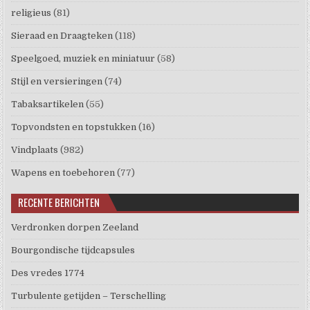
religieus
(81)
Sieraad en Draagteken
(118)
Speelgoed, muziek en miniatuur
(58)
Stijl en versieringen
(74)
Tabaksartikelen
(55)
Topvondsten en topstukken
(16)
Vindplaats
(982)
Wapens en toebehoren
(77)
RECENTE BERICHTEN
Verdronken dorpen Zeeland
Bourgondische tijdcapsules
Des vredes 1774
Turbulente getijden – Terschelling