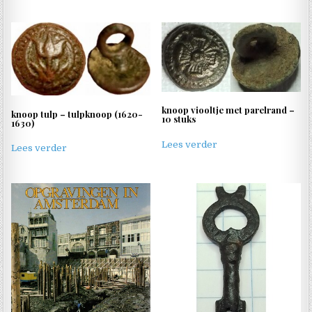
knoop viooltje met parelrand –
knoop tulp – tulpknoop (1620-
10 stuks
1630)
Lees verder
Lees verder