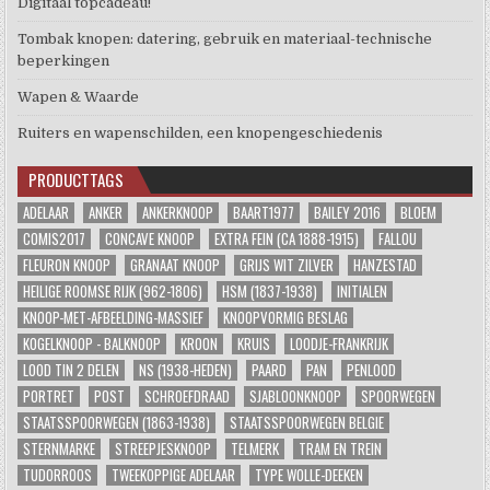
Digitaal topcadeau!
Tombak knopen: datering, gebruik en materiaal-technische
beperkingen
Wapen & Waarde
Ruiters en wapenschilden, een knopengeschiedenis
PRODUCTTAGS
ADELAAR
ANKER
ANKERKNOOP
BAART1977
BAILEY 2016
BLOEM
COMIS2017
CONCAVE KNOOP
EXTRA FEIN (CA 1888-1915)
FALLOU
FLEURON KNOOP
GRANAAT KNOOP
GRIJS WIT ZILVER
HANZESTAD
HEILIGE ROOMSE RIJK (962-1806)
HSM (1837-1938)
INITIALEN
KNOOP-MET-AFBEELDING-MASSIEF
KNOOPVORMIG BESLAG
KOGELKNOOP - BALKNOOP
KROON
KRUIS
LOODJE-FRANKRIJK
LOOD TIN 2 DELEN
NS (1938-HEDEN)
PAARD
PAN
PENLOOD
PORTRET
POST
SCHROEFDRAAD
SJABLOONKNOOP
SPOORWEGEN
STAATSSPOORWEGEN (1863-1938)
STAATSSPOORWEGEN BELGIE
STERNMARKE
STREEPJESKNOOP
TELMERK
TRAM EN TREIN
TUDORROOS
TWEEKOPPIGE ADELAAR
TYPE WOLLE-DEEKEN