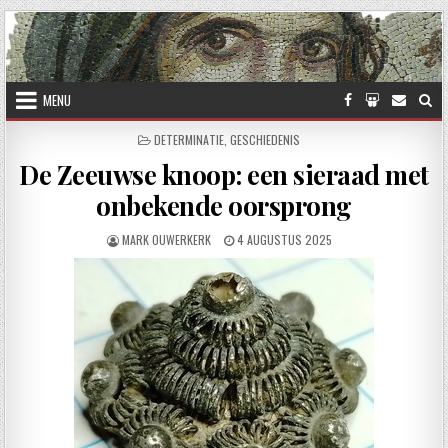
Skip to content
MENU
POSTED IN
DETERMINATIE
,
GESCHIEDENIS
De Zeeuwse knoop: een sieraad met
onbekende oorsprong
AUTHOR:
PUBLISHED DATE:
MARK OUWERKERK
4 AUGUSTUS 2025