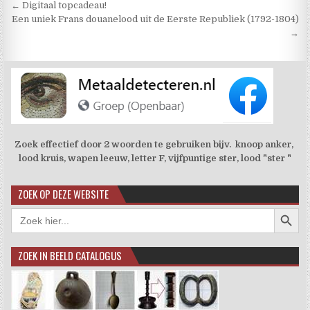
Berichtnavigatie
← Digitaal topcadeau!
Een uniek Frans douanelood uit de Eerste Republiek (1792-1804)
→
Zoek effectief door 2 woorden te gebruiken bijv. knoop anker,
lood kruis, wapen leeuw, letter F, vijfpuntige ster, lood "ster "
ZOEK OP DEZE WEBSITE
Zoekkno
Zoek
naar:
ZOEK IN BEELD CATALOGUS