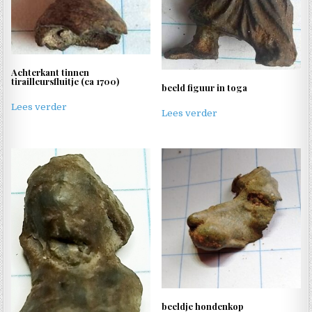
Achterkant tinnen
tirailleursfluitje (ca 1700)
beeld figuur in toga
Lees verder
Lees verder
beeldje hondenkop