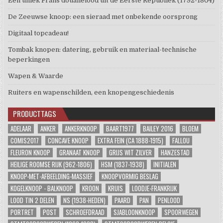
Een uniek Frans douanelood uit de Eerste Republiek (1792-1804)
De Zeeuwse knoop: een sieraad met onbekende oorsprong
Digitaal topcadeau!
Tombak knopen: datering, gebruik en materiaal-technische
beperkingen
Wapen & Waarde
Ruiters en wapenschilden, een knopengeschiedenis
PRODUCTTAGS
ADELAAR
ANKER
ANKERKNOOP
BAART1977
BAILEY 2016
BLOEM
COMIS2017
CONCAVE KNOOP
EXTRA FEIN (CA 1888-1915)
FALLOU
FLEURON KNOOP
GRANAAT KNOOP
GRIJS WIT ZILVER
HANZESTAD
HEILIGE ROOMSE RIJK (962-1806)
HSM (1837-1938)
INITIALEN
KNOOP-MET-AFBEELDING-MASSIEF
KNOOPVORMIG BESLAG
KOGELKNOOP - BALKNOOP
KROON
KRUIS
LOODJE-FRANKRIJK
LOOD TIN 2 DELEN
NS (1938-HEDEN)
PAARD
PAN
PENLOOD
PORTRET
POST
SCHROEFDRAAD
SJABLOONKNOOP
SPOORWEGEN