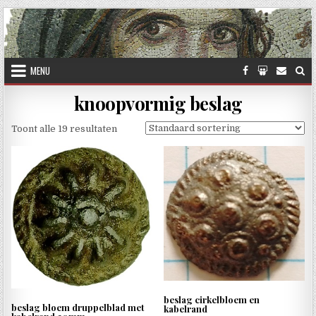
Skip to content
MENU
knoopvormig beslag
Toont alle 19 resultaten
beslag cirkelbloem en
beslag bloem druppelblad met
kabelrand