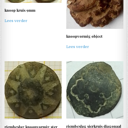
knoop kruis 9mm
Lees verder
knoopvormig object
Lees verder
riembeslag sierkruis diagonaal
riembeslag knoopvormig ster