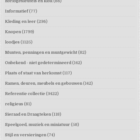
horlogesleutels en klok
(88)
Informatief
(77)
Kleding en leer
(236)
Knopen
(1799)
loodjes
(1125)
Munten, penningen en muntgewicht
(82)
Onbekend - niet gedetermineerd
(142)
Plaats of staat van herkomst
(117)
Ramen, deuren, meubels en gebouwen
(142)
Referentie collectie
(3422)
religieus
(81)
Sieraad en Draagteken
(118)
Speelgoed, muziek en miniatuur
(58)
Stijl en versieringen
(74)