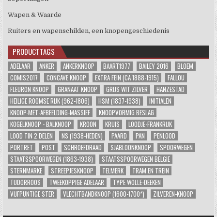
Wapen & Waarde
Ruiters en wapenschilden, een knopengeschiedenis
PRODUCTTAGS
ADELAAR
ANKER
ANKERKNOOP
BAART1977
BAILEY 2016
BLOEM
COMIS2017
CONCAVE KNOOP
EXTRA FEIN (CA 1888-1915)
FALLOU
FLEURON KNOOP
GRANAAT KNOOP
GRIJS WIT ZILVER
HANZESTAD
HEILIGE ROOMSE RIJK (962-1806)
HSM (1837-1938)
INITIALEN
KNOOP-MET-AFBEELDING-MASSIEF
KNOOPVORMIG BESLAG
KOGELKNOOP - BALKNOOP
KROON
KRUIS
LOODJE-FRANKRIJK
LOOD TIN 2 DELEN
NS (1938-HEDEN)
PAARD
PAN
PENLOOD
PORTRET
POST
SCHROEFDRAAD
SJABLOONKNOOP
SPOORWEGEN
STAATSSPOORWEGEN (1863-1938)
STAATSSPOORWEGEN BELGIE
STERNMARKE
STREEPJESKNOOP
TELMERK
TRAM EN TREIN
TUDORROOS
TWEEKOPPIGE ADELAAR
TYPE WOLLE-DEEKEN
VIJFPUNTIGE STER
VLECHTBANDKNOOP (1600-1700*)
ZILVEREN-KNOOP