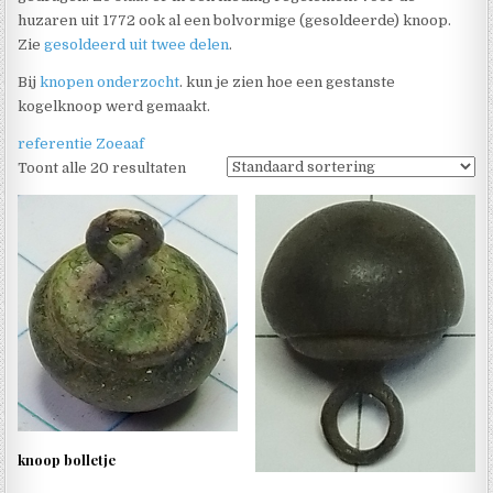
huzaren uit 1772 ook al een bolvormige (gesoldeerde) knoop.
Zie
gesoldeerd uit twee delen
.
Bij
knopen onderzocht
. kun je zien hoe een gestanste
kogelknoop werd gemaakt.
referentie Zoeaaf
Toont alle 20 resultaten
knoop bolletje