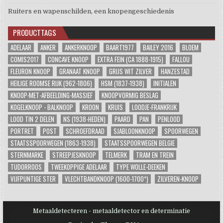
Ruiters en wapenschilden, een knopengeschiedenis
PRODUCTTAGS
ADELAAR
ANKER
ANKERKNOOP
BAART1977
BAILEY 2016
BLOEM
COMIS2017
CONCAVE KNOOP
EXTRA FEIN (CA 1888-1915)
FALLOU
FLEURON KNOOP
GRANAAT KNOOP
GRIJS WIT ZILVER
HANZESTAD
HEILIGE ROOMSE RIJK (962-1806)
HSM (1837-1938)
INITIALEN
KNOOP-MET-AFBEELDING-MASSIEF
KNOOPVORMIG BESLAG
KOGELKNOOP - BALKNOOP
KROON
KRUIS
LOODJE-FRANKRIJK
LOOD TIN 2 DELEN
NS (1938-HEDEN)
PAARD
PAN
PENLOOD
PORTRET
POST
SCHROEFDRAAD
SJABLOONKNOOP
SPOORWEGEN
STAATSSPOORWEGEN (1863-1938)
STAATSSPOORWEGEN BELGIE
STERNMARKE
STREEPJESKNOOP
TELMERK
TRAM EN TREIN
TUDORROOS
TWEEKOPPIGE ADELAAR
TYPE WOLLE-DEEKEN
VIJFPUNTIGE STER
VLECHTBANDKNOOP (1600-1700*)
ZILVEREN-KNOOP
Metaaldetecteren - metaaldetector en determinatie