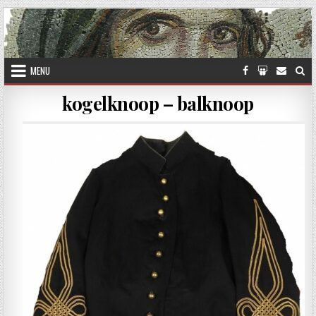
Skip to content
MENU
kogelknoop – balknoop