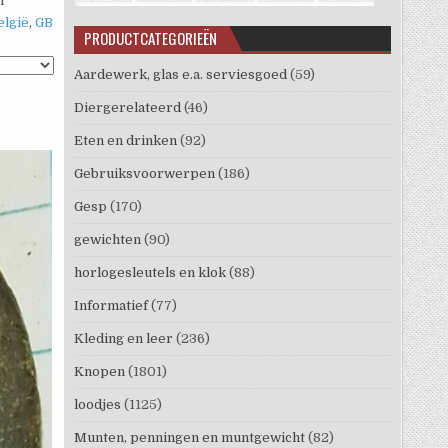
n
elgië
,
GB
PRODUCTCATEGORIEËN
Aardewerk, glas e.a. serviesgoed
(59)
Diergerelateerd
(46)
Eten en drinken
(92)
Gebruiksvoorwerpen
(186)
Gesp
(170)
gewichten
(90)
horlogesleutels en klok
(88)
Informatief
(77)
Kleding en leer
(236)
Knopen
(1801)
loodjes
(1125)
Munten, penningen en muntgewicht
(82)