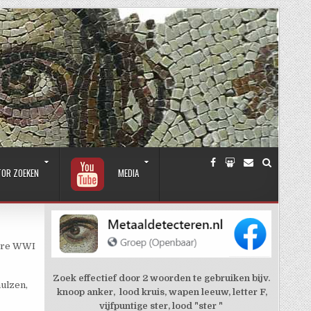
TOR ZOEKEN
MEDIA
dere WWI
Zoek effectief door 2 woorden te gebruiken bijv.
hulzen,
knoop anker, lood kruis, wapen leeuw, letter F,
vijfpuntige ster, lood "ster "