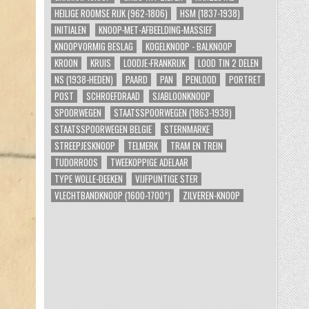
HEILIGE ROOMSE RIJK (962-1806)
HSM (1837-1938)
INITIALEN
KNOOP-MET-AFBEELDING-MASSIEF
KNOOPVORMIG BESLAG
KOGELKNOOP - BALKNOOP
KROON
KRUIS
LOODJE-FRANKRIJK
LOOD TIN 2 DELEN
NS (1938-HEDEN)
PAARD
PAN
PENLOOD
PORTRET
POST
SCHROEFDRAAD
SJABLOONKNOOP
SPOORWEGEN
STAATSSPOORWEGEN (1863-1938)
STAATSSPOORWEGEN BELGIE
STERNMARKE
STREEPJESKNOOP
TELMERK
TRAM EN TREIN
TUDORROOS
TWEEKOPPIGE ADELAAR
TYPE WOLLE-DEEKEN
VIJFPUNTIGE STER
VLECHTBANDKNOOP (1600-1700*)
ZILVEREN-KNOOP