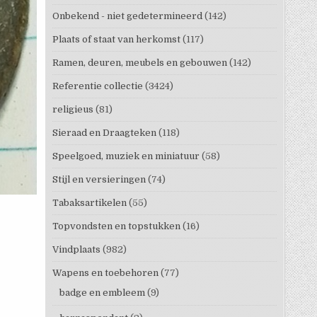
Onbekend - niet gedetermineerd
(142)
Plaats of staat van herkomst
(117)
Ramen, deuren, meubels en gebouwen
(142)
Referentie collectie
(3424)
religieus
(81)
Sieraad en Draagteken
(118)
Speelgoed, muziek en miniatuur
(58)
Stijl en versieringen
(74)
Tabaksartikelen
(55)
Topvondsten en topstukken
(16)
Vindplaats
(982)
Wapens en toebehoren
(77)
badge en embleem
(9)