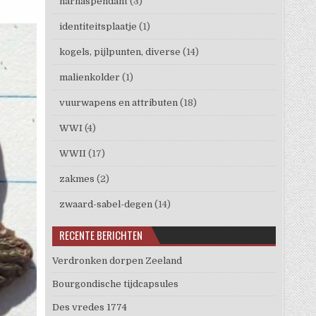
harnaspendant
(3)
identiteitsplaatje
(1)
kogels, pijlpunten, diverse
(14)
malienkolder
(1)
vuurwapens en attributen
(18)
WWI
(4)
WWII
(17)
zakmes
(2)
zwaard-sabel-degen
(14)
RECENTE BERICHTEN
Verdronken dorpen Zeeland
Bourgondische tijdcapsules
Des vredes 1774