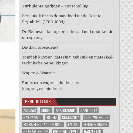
Turbulente getijden – Terschelling
Een uniek Frans douanelood uit de Eerste
Republiek (1792-1804)
De Zeeuwse knoop: een sieraad met onbekende
oorsprong
Digitaal topcadeau!
Tombak knopen: datering, gebruik en materiaal-
technische beperkingen
Wapen & Waarde
Ruiters en wapenschilden, een
knopengeschiedenis
PRODUCTTAGS
ADELAAR
ANKER
ANKERKNOOP
BAART1977
BAILEY 2016
BLOEM
COMIS2017
CONCAVE KNOOP
EXTRA FEIN (CA 1888-1915)
FALLOU
FLEURON KNOOP
GRANAAT KNOOP
GRIJS WIT ZILVER
HANZESTAD