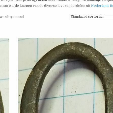
 en tijden kun je terugvinden in een andere categorie namelijk knope
staan o.a. de knopen van de diverse legeronderdelen uit
Nederland
,
B
n wordt getoond