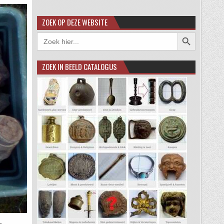
ZOEK OP DEZE WEBSITE
Zoekknop
Zoek
naar:
ZOEK IN BEELD CATALOGUS