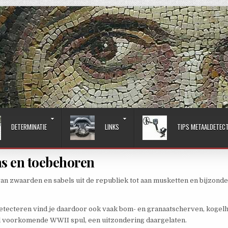
DETERMINATIE
LINKS
TIPS METAALDETEC
s en toebehoren
 van zwaarden en sabels uit de republiek tot aan musketten en bijzon
detecteren vind je daardoor ook vaak bom- en granaatscherven, kogel
eel voorkomende WWII spul, een uitzondering daargelaten.