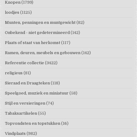
Knopen
(1799)
loodjes
(1125)
Munten, penningen en muntgewicht
(82)
Onbekend - niet gedetermineerd
(142)
Plaats of staat van herkomst
(117)
Ramen, deuren, meubels en gebouwen
(142)
Referentie collectie
(3422)
religieus
(81)
Sieraad en Draagteken
(118)
Speelgoed, muziek en miniatuur
(58)
Stijl en versieringen
(74)
Tabaksartikelen
(55)
Topvondsten en topstukken
(16)
Vindplaats
(982)