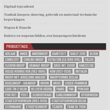
Digitaal topcadeau!
Tombak knopen: datering, gebruik en materiaal-technische
beperkingen
Wapen & Waarde
Ruiters en wapenschilden, een knopengeschiedenis
PRODUCTTAGS
ADELAAR
ANKER
ANKERKNOOP
BAART1977
BAILEY 2016
BLOEM
COMIS2017
CONCAVE KNOOP
EXTRA FEIN (CA 1888-1915)
FALLOU
FLEURON KNOOP
GRANAAT KNOOP
GRIJS WIT ZILVER
HANZESTAD
HEILIGE ROOMSE RIJK (962-1806)
HSM (1837-1938)
INITIALEN
KNOOP-MET-AFBEELDING-MASSIEF
KNOOPVORMIG BESLAG
KOGELKNOOP - BALKNOOP
KROON
KRUIS
LOODJE-FRANKRIJK
LOOD TIN 2 DELEN
NS (1938-HEDEN)
PAARD
PAN
PENLOOD
PORTRET
POST
SCHROEFDRAAD
SJABLOONKNOOP
SPOORWEGEN
STAATSSPOORWEGEN (1863-1938)
STAATSSPOORWEGEN BELGIE
STERNMARKE
STREEPJESKNOOP
TELMERK
TRAM EN TREIN