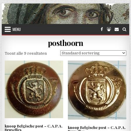
Skip to content
MENU
posthoorn
Toont alle 9 resultaten
knoop Belgische post – C.A.P.A.
knoop Belgische post – C.A.P.A.
Bruxelles