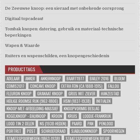
De Zeeuwse knoop: een sieraad met onbekende oorsprong
Digitaal topcadeau!
Tombak knopen: datering, gebruik en materiaal-technische
beperkingen
Wapen & Waarde
Ruiters en wapenschilden, een knopengeschiedenis
PRODUCTTAGS
ADELAAR
ANKER
ANKERKNOOP
BAART1977
BAILEY 2016
BLOEM
COMIS2017
CONCAVE KNOOP
EXTRA FEIN (CA 1888-1915)
FALLOU
FLEURON KNOOP
GRANAAT KNOOP
GRIJS WIT ZILVER
HANZESTAD
HEILIGE ROOMSE RIJK (962-1806)
HSM (1837-1938)
INITIALEN
KNOOP-MET-AFBEELDING-MASSIEF
KNOOPVORMIG BESLAG
KOGELKNOOP - BALKNOOP
KROON
KRUIS
LOODJE-FRANKRIJK
LOOD TIN 2 DELEN
NS (1938-HEDEN)
PAARD
PAN
PENLOOD
PORTRET
POST
SCHROEFDRAAD
SJABLOONKNOOP
SPOORWEGEN
STAATSSPOORWEGEN (1863-1938)
STAATSSPOORWEGEN BELGIE