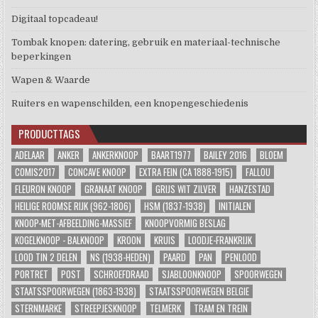
Digitaal topcadeau!
Tombak knopen: datering, gebruik en materiaal-technische
beperkingen
Wapen & Waarde
Ruiters en wapenschilden, een knopengeschiedenis
PRODUCTTAGS
ADELAAR
ANKER
ANKERKNOOP
BAART1977
BAILEY 2016
BLOEM
COMIS2017
CONCAVE KNOOP
EXTRA FEIN (CA 1888-1915)
FALLOU
FLEURON KNOOP
GRANAAT KNOOP
GRIJS WIT ZILVER
HANZESTAD
HEILIGE ROOMSE RIJK (962-1806)
HSM (1837-1938)
INITIALEN
KNOOP-MET-AFBEELDING-MASSIEF
KNOOPVORMIG BESLAG
KOGELKNOOP - BALKNOOP
KROON
KRUIS
LOODJE-FRANKRIJK
LOOD TIN 2 DELEN
NS (1938-HEDEN)
PAARD
PAN
PENLOOD
PORTRET
POST
SCHROEFDRAAD
SJABLOONKNOOP
SPOORWEGEN
STAATSSPOORWEGEN (1863-1938)
STAATSSPOORWEGEN BELGIE
STERNMARKE
STREEPJESKNOOP
TELMERK
TRAM EN TREIN