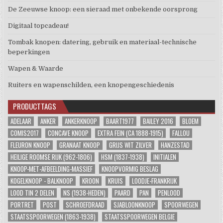
De Zeeuwse knoop: een sieraad met onbekende oorsprong
Digitaal topcadeau!
Tombak knopen: datering, gebruik en materiaal-technische
beperkingen
Wapen & Waarde
Ruiters en wapenschilden, een knopengeschiedenis
PRODUCTTAGS
ADELAAR
ANKER
ANKERKNOOP
BAART1977
BAILEY 2016
BLOEM
COMIS2017
CONCAVE KNOOP
EXTRA FEIN (CA 1888-1915)
FALLOU
FLEURON KNOOP
GRANAAT KNOOP
GRIJS WIT ZILVER
HANZESTAD
HEILIGE ROOMSE RIJK (962-1806)
HSM (1837-1938)
INITIALEN
KNOOP-MET-AFBEELDING-MASSIEF
KNOOPVORMIG BESLAG
KOGELKNOOP - BALKNOOP
KROON
KRUIS
LOODJE-FRANKRIJK
LOOD TIN 2 DELEN
NS (1938-HEDEN)
PAARD
PAN
PENLOOD
PORTRET
POST
SCHROEFDRAAD
SJABLOONKNOOP
SPOORWEGEN
STAATSSPOORWEGEN (1863-1938)
STAATSSPOORWEGEN BELGIE