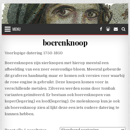
Skip to content
MENU
boerenknoop
Voorlopige datering 1750-1850
Boerenknopen zijn sierknopen met hierop meestal een
afbeelding van een zeer eenvoudige bloem. Meestal gebeurde
dit graferen handmatig maar er komen ook versies voor waarbij
de rose engine is gebruikt. Deze knopen komen voor in
verschillende metalen. Zilveren werden soms door tombak
varianten geïmiteerd. Er bestaan ook boerenknopen van
koper(legering) en lood(legering). De molenknoop kun je ook
als boerenknoop zien al lijkt deze een iets oudere datering te
kunnen hebben.