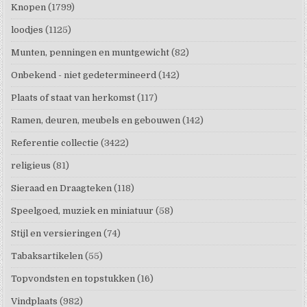
Knopen
(1799)
loodjes
(1125)
Munten, penningen en muntgewicht
(82)
Onbekend - niet gedetermineerd
(142)
Plaats of staat van herkomst
(117)
Ramen, deuren, meubels en gebouwen
(142)
Referentie collectie
(3422)
religieus
(81)
Sieraad en Draagteken
(118)
Speelgoed, muziek en miniatuur
(58)
Stijl en versieringen
(74)
Tabaksartikelen
(55)
Topvondsten en topstukken
(16)
Vindplaats
(982)