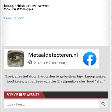
knoop british general service
WWI en WWII-55-1
Lees verder
Zoek effectief door 2 woorden te gebruiken bijv. knoop anker,
lood kruis, wapen leeuw, letter F, vijfpuntige ster, lood "ster "
ZOEK OP DEZE WEBSITE
Zoekkno
Zoek
naar: