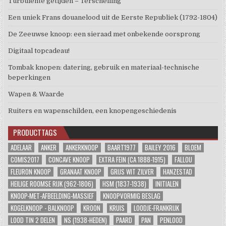
Turbulente getijden – Terschelling
Een uniek Frans douanelood uit de Eerste Republiek (1792-1804)
De Zeeuwse knoop: een sieraad met onbekende oorsprong
Digitaal topcadeau!
Tombak knopen: datering, gebruik en materiaal-technische
beperkingen
Wapen & Waarde
Ruiters en wapenschilden, een knopengeschiedenis
PRODUCTTAGS
ADELAAR
ANKER
ANKERKNOOP
BAART1977
BAILEY 2016
BLOEM
COMIS2017
CONCAVE KNOOP
EXTRA FEIN (CA 1888-1915)
FALLOU
FLEURON KNOOP
GRANAAT KNOOP
GRIJS WIT ZILVER
HANZESTAD
HEILIGE ROOMSE RIJK (962-1806)
HSM (1837-1938)
INITIALEN
KNOOP-MET-AFBEELDING-MASSIEF
KNOOPVORMIG BESLAG
KOGELKNOOP - BALKNOOP
KROON
KRUIS
LOODJE-FRANKRIJK
LOOD TIN 2 DELEN
NS (1938-HEDEN)
PAARD
PAN
PENLOOD