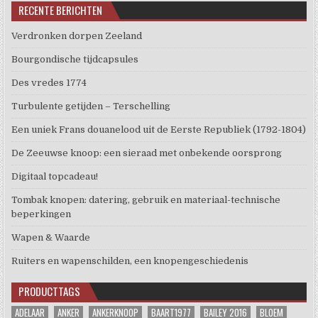
RECENTE BERICHTEN
Verdronken dorpen Zeeland
Bourgondische tijdcapsules
Des vredes 1774
Turbulente getijden – Terschelling
Een uniek Frans douanelood uit de Eerste Republiek (1792-1804)
De Zeeuwse knoop: een sieraad met onbekende oorsprong
Digitaal topcadeau!
Tombak knopen: datering, gebruik en materiaal-technische
beperkingen
Wapen & Waarde
Ruiters en wapenschilden, een knopengeschiedenis
PRODUCTTAGS
ADELAAR
ANKER
ANKERKNOOP
BAART1977
BAILEY 2016
BLOEM