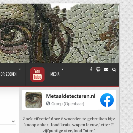
TOR ZOEKEN
MEDIA
Zoek effectief door 2 woorden te gebruiken bijv.
knoop anker, lood kruis, wapen leeuw, letter F,
vijfpuntige ster, lood "ster "