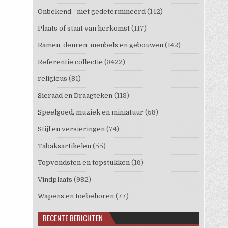
Onbekend - niet gedetermineerd
(142)
Plaats of staat van herkomst
(117)
Ramen, deuren, meubels en gebouwen
(142)
Referentie collectie
(3422)
religieus
(81)
Sieraad en Draagteken
(118)
Speelgoed, muziek en miniatuur
(58)
Stijl en versieringen
(74)
Tabaksartikelen
(55)
Topvondsten en topstukken
(16)
Vindplaats
(982)
Wapens en toebehoren
(77)
RECENTE BERICHTEN