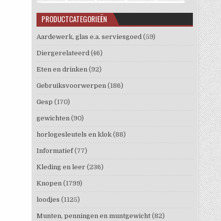
PRODUCTCATEGORIEËN
Aardewerk, glas e.a. serviesgoed
(59)
Diergerelateerd
(46)
Eten en drinken
(92)
Gebruiksvoorwerpen
(186)
Gesp
(170)
gewichten
(90)
horlogesleutels en klok
(88)
Informatief
(77)
Kleding en leer
(236)
Knopen
(1799)
loodjes
(1125)
Munten, penningen en muntgewicht
(82)