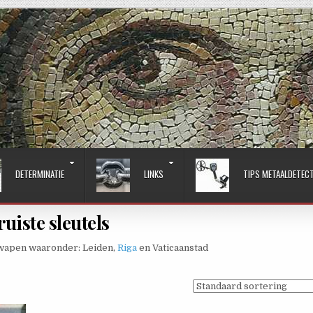
DETERMINATIE
LINKS
TIPS METAALDETEC
uiste sleutels
swapen waaronder: Leiden,
Riga
en Vaticaanstad