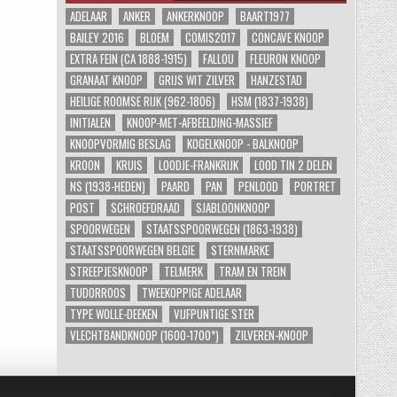
ADELAAR
ANKER
ANKERKNOOP
BAART1977
BAILEY 2016
BLOEM
COMIS2017
CONCAVE KNOOP
EXTRA FEIN (CA 1888-1915)
FALLOU
FLEURON KNOOP
GRANAAT KNOOP
GRIJS WIT ZILVER
HANZESTAD
HEILIGE ROOMSE RIJK (962-1806)
HSM (1837-1938)
INITIALEN
KNOOP-MET-AFBEELDING-MASSIEF
KNOOPVORMIG BESLAG
KOGELKNOOP - BALKNOOP
KROON
KRUIS
LOODJE-FRANKRIJK
LOOD TIN 2 DELEN
NS (1938-HEDEN)
PAARD
PAN
PENLOOD
PORTRET
POST
SCHROEFDRAAD
SJABLOONKNOOP
SPOORWEGEN
STAATSSPOORWEGEN (1863-1938)
STAATSSPOORWEGEN BELGIE
STERNMARKE
STREEPJESKNOOP
TELMERK
TRAM EN TREIN
TUDORROOS
TWEEKOPPIGE ADELAAR
TYPE WOLLE-DEEKEN
VIJFPUNTIGE STER
VLECHTBANDKNOOP (1600-1700*)
ZILVEREN-KNOOP