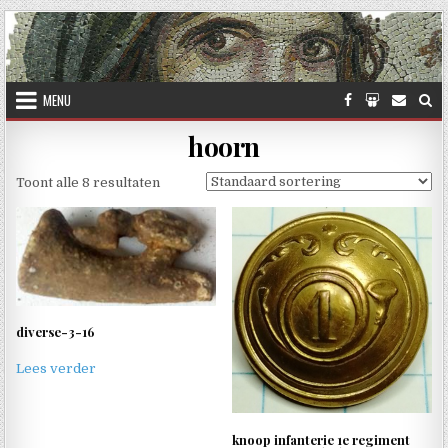
Skip to content
MENU
hoorn
Toont alle 8 resultaten
diverse-3-16
Lees verder
knoop infanterie 1e regiment