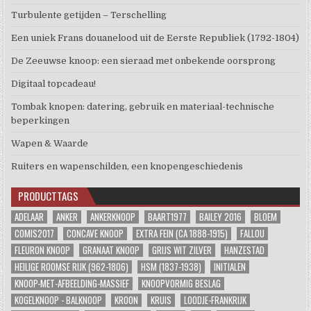
Turbulente getijden – Terschelling
Een uniek Frans douanelood uit de Eerste Republiek (1792-1804)
De Zeeuwse knoop: een sieraad met onbekende oorsprong
Digitaal topcadeau!
Tombak knopen: datering, gebruik en materiaal-technische
beperkingen
Wapen & Waarde
Ruiters en wapenschilden, een knopengeschiedenis
PRODUCTTAGS
ADELAAR
ANKER
ANKERKNOOP
BAART1977
BAILEY 2016
BLOEM
COMIS2017
CONCAVE KNOOP
EXTRA FEIN (CA 1888-1915)
FALLOU
FLEURON KNOOP
GRANAAT KNOOP
GRIJS WIT ZILVER
HANZESTAD
HEILIGE ROOMSE RIJK (962-1806)
HSM (1837-1938)
INITIALEN
KNOOP-MET-AFBEELDING-MASSIEF
KNOOPVORMIG BESLAG
KOGELKNOOP - BALKNOOP
KROON
KRUIS
LOODJE-FRANKRIJK