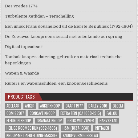
Des vredes 1774
Turbulente getijden – Terschelling
Een uniek Frans douanelood uit de Eerste Republiek (1792-1804)
De Zeeuwse knoop: een sieraad met onbekende oorsprong
Digitaal topcadeau!
Tombak knopen: datering, gebruik en materiaal-technische
beperkingen
Wapen & Waarde
Ruiters en wapenschilden, een knopengeschiedenis
PRODUCTTAGS
ADELAAR
ANKER
ANKERKNOOP
BAART1977
BAILEY 2016
BLOEM
COMIS2017
CONCAVE KNOOP
EXTRA FEIN (CA 1888-1915)
FALLOU
FLEURON KNOOP
GRANAAT KNOOP
GRIJS WIT ZILVER
HANZESTAD
HEILIGE ROOMSE RIJK (962-1806)
HSM (1837-1938)
INITIALEN
KNOOP-MET-AFBEELDING-MASSIEF
KNOOPVORMIG BESLAG