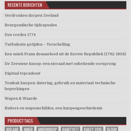
RECENTE BERICHTEN
Verdronken dorpen Zeeland
Bourgondische tijdcapsules
Des vredes 1774
Turbulente getijden – Terschelling
Een uniek Frans douanelood uit de Eerste Republiek (1792-1804)
De Zeeuwse knoop: een sieraad met onbekende oorsprong
Digitaal topcadeau!
Tombak knopen: datering, gebruik en materiaal-technische
beperkingen
Wapen & Waarde
Ruiters en wapenschilden, een knopengeschiedenis
PRODUCTTAGS
ADELAAR
ANKER
ANKERKNOOP
BAART1977
BAILEY 2016
BLOEM