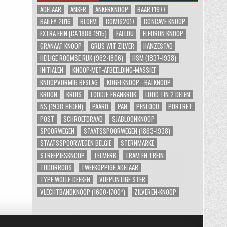
ADELAAR
ANKER
ANKERKNOOP
BAART1977
BAILEY 2016
BLOEM
COMIS2017
CONCAVE KNOOP
EXTRA FEIN (CA 1888-1915)
FALLOU
FLEURON KNOOP
GRANAAT KNOOP
GRIJS WIT ZILVER
HANZESTAD
HEILIGE ROOMSE RIJK (962-1806)
HSM (1837-1938)
INITIALEN
KNOOP-MET-AFBEELDING-MASSIEF
KNOOPVORMIG BESLAG
KOGELKNOOP - BALKNOOP
KROON
KRUIS
LOODJE-FRANKRIJK
LOOD TIN 2 DELEN
NS (1938-HEDEN)
PAARD
PAN
PENLOOD
PORTRET
POST
SCHROEFDRAAD
SJABLOONKNOOP
SPOORWEGEN
STAATSSPOORWEGEN (1863-1938)
STAATSSPOORWEGEN BELGIE
STERNMARKE
STREEPJESKNOOP
TELMERK
TRAM EN TREIN
TUDORROOS
TWEEKOPPIGE ADELAAR
TYPE WOLLE-DEEKEN
VIJFPUNTIGE STER
VLECHTBANDKNOOP (1600-1700*)
ZILVEREN-KNOOP