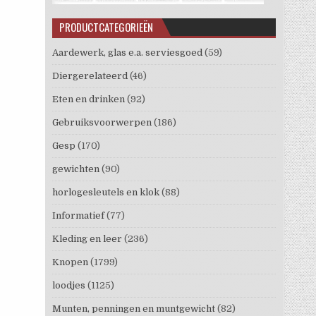
PRODUCTCATEGORIEËN
Aardewerk, glas e.a. serviesgoed
(59)
Diergerelateerd
(46)
Eten en drinken
(92)
Gebruiksvoorwerpen
(186)
Gesp
(170)
gewichten
(90)
horlogesleutels en klok
(88)
Informatief
(77)
Kleding en leer
(236)
Knopen
(1799)
loodjes
(1125)
Munten, penningen en muntgewicht
(82)