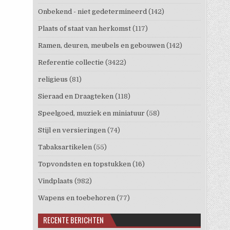
Onbekend - niet gedetermineerd
(142)
Plaats of staat van herkomst
(117)
Ramen, deuren, meubels en gebouwen
(142)
Referentie collectie
(3422)
religieus
(81)
Sieraad en Draagteken
(118)
Speelgoed, muziek en miniatuur
(58)
Stijl en versieringen
(74)
Tabaksartikelen
(55)
Topvondsten en topstukken
(16)
Vindplaats
(982)
Wapens en toebehoren
(77)
RECENTE BERICHTEN