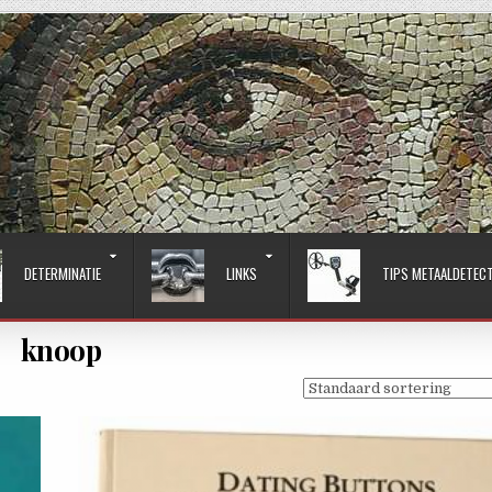
DETERMINATIE
LINKS
TIPS METAALDETEC
knoop