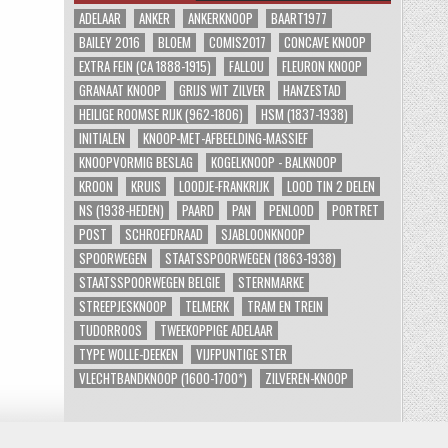
ADELAAR
ANKER
ANKERKNOOP
BAART1977
BAILEY 2016
BLOEM
COMIS2017
CONCAVE KNOOP
EXTRA FEIN (CA 1888-1915)
FALLOU
FLEURON KNOOP
GRANAAT KNOOP
GRIJS WIT ZILVER
HANZESTAD
HEILIGE ROOMSE RIJK (962-1806)
HSM (1837-1938)
INITIALEN
KNOOP-MET-AFBEELDING-MASSIEF
KNOOPVORMIG BESLAG
KOGELKNOOP - BALKNOOP
KROON
KRUIS
LOODJE-FRANKRIJK
LOOD TIN 2 DELEN
NS (1938-HEDEN)
PAARD
PAN
PENLOOD
PORTRET
POST
SCHROEFDRAAD
SJABLOONKNOOP
SPOORWEGEN
STAATSSPOORWEGEN (1863-1938)
STAATSSPOORWEGEN BELGIE
STERNMARKE
STREEPJESKNOOP
TELMERK
TRAM EN TREIN
TUDORROOS
TWEEKOPPIGE ADELAAR
TYPE WOLLE-DEEKEN
VIJFPUNTIGE STER
VLECHTBANDKNOOP (1600-1700*)
ZILVEREN-KNOOP