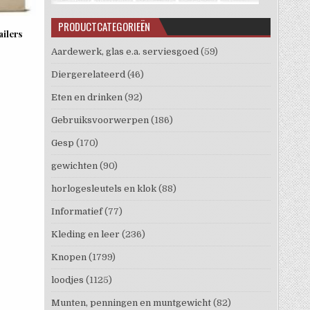
PRODUCTCATEGORIEËN
ailers
Aardewerk, glas e.a. serviesgoed
(59)
Diergerelateerd
(46)
Eten en drinken
(92)
Gebruiksvoorwerpen
(186)
Gesp
(170)
gewichten
(90)
horlogesleutels en klok
(88)
Informatief
(77)
Kleding en leer
(236)
Knopen
(1799)
loodjes
(1125)
Munten, penningen en muntgewicht
(82)