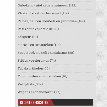
Onbekend - niet gedetermineerd
(142)
Plaats of staat van herkomst
(117)
Ramen, deuren, meubels en gebouwen
(142)
Referentie collectie
(3422)
religieus
(81)
Sieraad en Draagteken
(118)
Speelgoed, muziek en miniatuur
(58)
Stijl en versieringen
(74)
Tabaksartikelen
(55)
Topvondsten en topstukken
(16)
Vindplaats
(982)
Wapens en toebehoren
(77)
RECENTE BERICHTEN