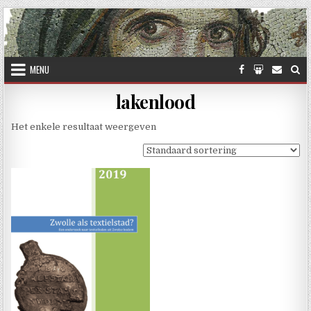
Skip to content
MENU
lakenlood
Het enkele resultaat weergeven