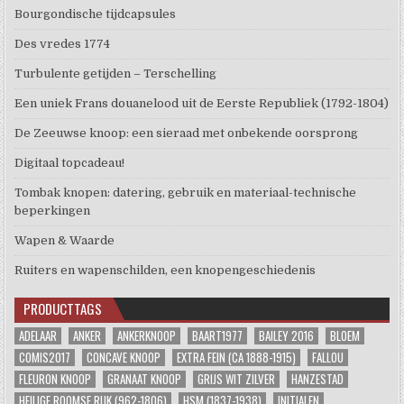
Bourgondische tijdcapsules
Des vredes 1774
Turbulente getijden – Terschelling
Een uniek Frans douanelood uit de Eerste Republiek (1792-1804)
De Zeeuwse knoop: een sieraad met onbekende oorsprong
Digitaal topcadeau!
Tombak knopen: datering, gebruik en materiaal-technische
beperkingen
Wapen & Waarde
Ruiters en wapenschilden, een knopengeschiedenis
PRODUCTTAGS
ADELAAR
ANKER
ANKERKNOOP
BAART1977
BAILEY 2016
BLOEM
COMIS2017
CONCAVE KNOOP
EXTRA FEIN (CA 1888-1915)
FALLOU
FLEURON KNOOP
GRANAAT KNOOP
GRIJS WIT ZILVER
HANZESTAD
HEILIGE ROOMSE RIJK (962-1806)
HSM (1837-1938)
INITIALEN