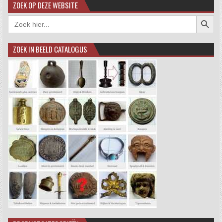
ZOEK OP DEZE WEBSITE
Zoekkno
Zoek
naar:
ZOEK IN BEELD CATALOGUS