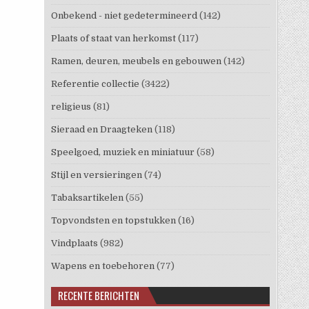
Onbekend - niet gedetermineerd
(142)
Plaats of staat van herkomst
(117)
Ramen, deuren, meubels en gebouwen
(142)
Referentie collectie
(3422)
religieus
(81)
Sieraad en Draagteken
(118)
Speelgoed, muziek en miniatuur
(58)
Stijl en versieringen
(74)
Tabaksartikelen
(55)
Topvondsten en topstukken
(16)
Vindplaats
(982)
Wapens en toebehoren
(77)
RECENTE BERICHTEN