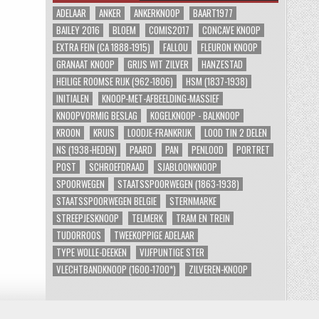
ADELAAR
ANKER
ANKERKNOOP
BAART1977
BAILEY 2016
BLOEM
COMIS2017
CONCAVE KNOOP
EXTRA FEIN (CA 1888-1915)
FALLOU
FLEURON KNOOP
GRANAAT KNOOP
GRIJS WIT ZILVER
HANZESTAD
HEILIGE ROOMSE RIJK (962-1806)
HSM (1837-1938)
INITIALEN
KNOOP-MET-AFBEELDING-MASSIEF
KNOOPVORMIG BESLAG
KOGELKNOOP - BALKNOOP
KROON
KRUIS
LOODJE-FRANKRIJK
LOOD TIN 2 DELEN
NS (1938-HEDEN)
PAARD
PAN
PENLOOD
PORTRET
POST
SCHROEFDRAAD
SJABLOONKNOOP
SPOORWEGEN
STAATSSPOORWEGEN (1863-1938)
STAATSSPOORWEGEN BELGIE
STERNMARKE
STREEPJESKNOOP
TELMERK
TRAM EN TREIN
TUDORROOS
TWEEKOPPIGE ADELAAR
TYPE WOLLE-DEEKEN
VIJFPUNTIGE STER
VLECHTBANDKNOOP (1600-1700*)
ZILVEREN-KNOOP