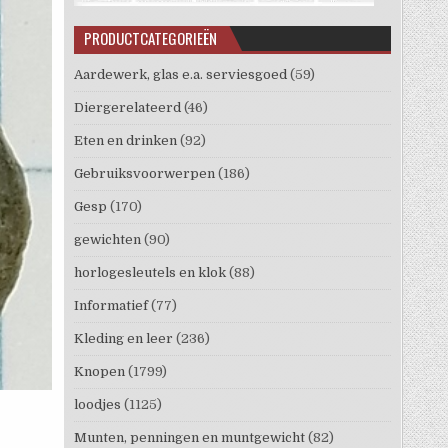
PRODUCTCATEGORIEËN
Aardewerk, glas e.a. serviesgoed
(59)
Diergerelateerd
(46)
Eten en drinken
(92)
Gebruiksvoorwerpen
(186)
Gesp
(170)
gewichten
(90)
horlogesleutels en klok
(88)
Informatief
(77)
Kleding en leer
(236)
Knopen
(1799)
loodjes
(1125)
Munten, penningen en muntgewicht
(82)