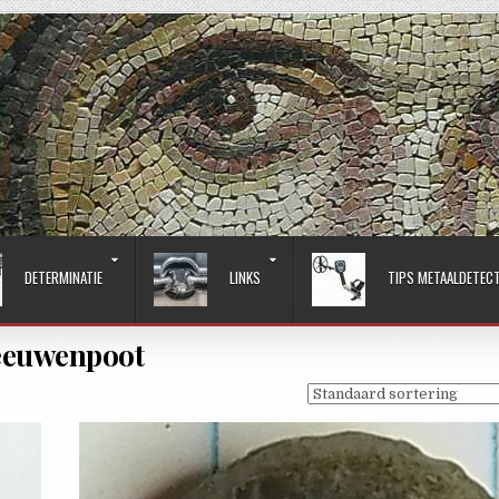
DETERMINATIE
LINKS
TIPS METAALDETEC
eeuwenpoot