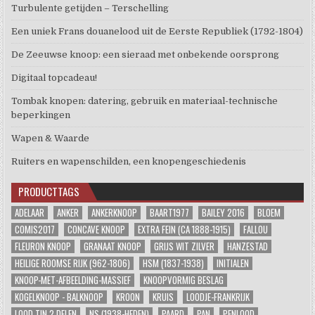
Turbulente getijden – Terschelling
Een uniek Frans douanelood uit de Eerste Republiek (1792-1804)
De Zeeuwse knoop: een sieraad met onbekende oorsprong
Digitaal topcadeau!
Tombak knopen: datering, gebruik en materiaal-technische
beperkingen
Wapen & Waarde
Ruiters en wapenschilden, een knopengeschiedenis
PRODUCTTAGS
ADELAAR
ANKER
ANKERKNOOP
BAART1977
BAILEY 2016
BLOEM
COMIS2017
CONCAVE KNOOP
EXTRA FEIN (CA 1888-1915)
FALLOU
FLEURON KNOOP
GRANAAT KNOOP
GRIJS WIT ZILVER
HANZESTAD
HEILIGE ROOMSE RIJK (962-1806)
HSM (1837-1938)
INITIALEN
KNOOP-MET-AFBEELDING-MASSIEF
KNOOPVORMIG BESLAG
KOGELKNOOP - BALKNOOP
KROON
KRUIS
LOODJE-FRANKRIJK
LOOD TIN 2 DELEN
NS (1938-HEDEN)
PAARD
PAN
PENLOOD