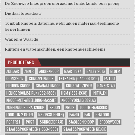
De Zeeuwse knoop: een sieraad met onbekende oorsprong
Digitaal topcadeau!
Tombak knopen: datering, gebruik en materiaal-technische
beperkingen
Wapen & Waarde
Ruiters en wapenschilden, een knopengeschiedenis
PRODUCTTAGS
ADELAAR
ANKER
ANKERKNOOP
BAART1977
BAILEY 2016
BLOEM
COMIS2017
CONCAVE KNOOP
EXTRA FEIN (CA 1888-1915)
FALLOU
FLEURON KNOOP
GRANAAT KNOOP
GRIJS WIT ZILVER
HANZESTAD
HEILIGE ROOMSE RIJK (962-1806)
HSM (1837-1938)
INITIALEN
KNOOP-MET-AFBEELDING-MASSIEF
KNOOPVORMIG BESLAG
KOGELKNOOP - BALKNOOP
KROON
KRUIS
LOODJE-FRANKRIJK
LOOD TIN 2 DELEN
NS (1938-HEDEN)
PAARD
PAN
PENLOOD
PORTRET
POST
SCHROEFDRAAD
SJABLOONKNOOP
SPOORWEGEN
STAATSSPOORWEGEN (1863-1938)
STAATSSPOORWEGEN BELGIE