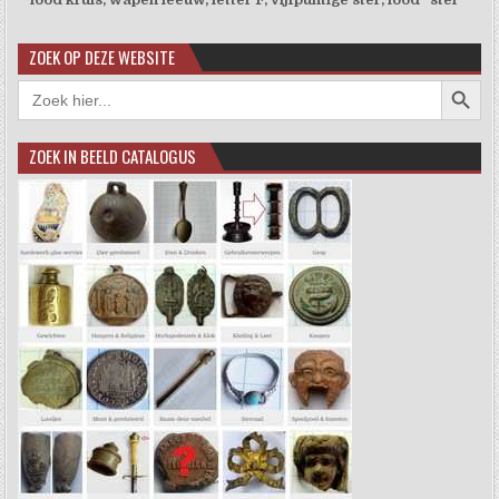
ZOEK OP DEZE WEBSITE
Zoekkno
Zoek
naar:
ZOEK IN BEELD CATALOGUS