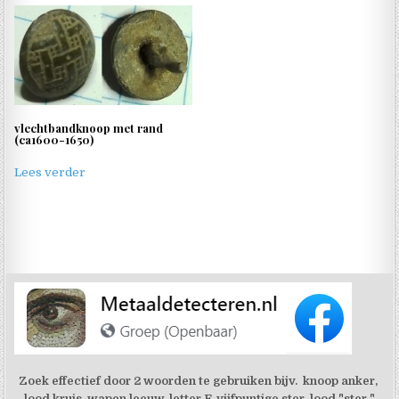
vlechtbandknoop met rand
(ca1600-1650)
Lees verder
Zoek effectief door 2 woorden te gebruiken bijv. knoop anker,
lood kruis, wapen leeuw, letter F, vijfpuntige ster, lood "ster "