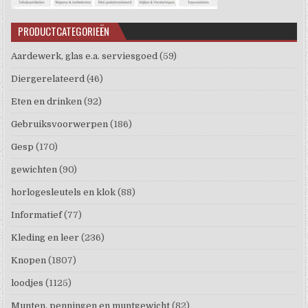
PRODUCTCATEGORIEËN
Aardewerk, glas e.a. serviesgoed
(59)
Diergerelateerd
(46)
Eten en drinken
(92)
Gebruiksvoorwerpen
(186)
Gesp
(170)
gewichten
(90)
horlogesleutels en klok
(88)
Informatief
(77)
Kleding en leer
(236)
Knopen
(1807)
loodjes
(1125)
Munten, penningen en muntgewicht
(82)