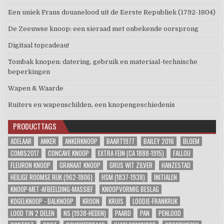
Een uniek Frans douanelood uit de Eerste Republiek (1792-1804)
De Zeeuwse knoop: een sieraad met onbekende oorsprong
Digitaal topcadeau!
Tombak knopen: datering, gebruik en materiaal-technische
beperkingen
Wapen & Waarde
Ruiters en wapenschilden, een knopengeschiedenis
PRODUCTTAGS
ADELAAR
ANKER
ANKERKNOOP
BAART1977
BAILEY 2016
BLOEM
COMIS2017
CONCAVE KNOOP
EXTRA FEIN (CA 1888-1915)
FALLOU
FLEURON KNOOP
GRANAAT KNOOP
GRIJS WIT ZILVER
HANZESTAD
HEILIGE ROOMSE RIJK (962-1806)
HSM (1837-1938)
INITIALEN
KNOOP-MET-AFBEELDING-MASSIEF
KNOOPVORMIG BESLAG
KOGELKNOOP - BALKNOOP
KROON
KRUIS
LOODJE-FRANKRIJK
LOOD TIN 2 DELEN
NS (1938-HEDEN)
PAARD
PAN
PENLOOD