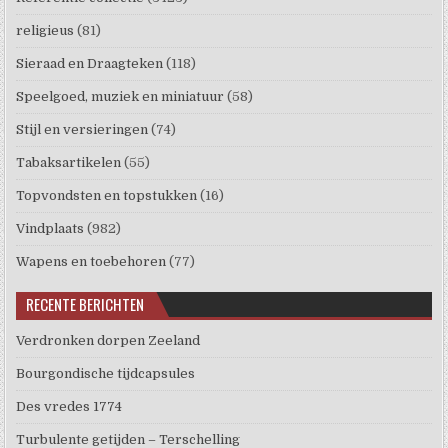
religieus
(81)
Sieraad en Draagteken
(118)
Speelgoed, muziek en miniatuur
(58)
Stijl en versieringen
(74)
Tabaksartikelen
(55)
Topvondsten en topstukken
(16)
Vindplaats
(982)
Wapens en toebehoren
(77)
RECENTE BERICHTEN
Verdronken dorpen Zeeland
Bourgondische tijdcapsules
Des vredes 1774
Turbulente getijden – Terschelling