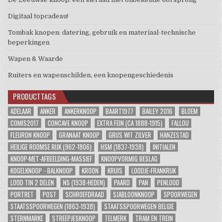
Digitaal topcadeau!
Tombak knopen: datering, gebruik en materiaal-technische
beperkingen
Wapen & Waarde
Ruiters en wapenschilden, een knopengeschiedenis
PRODUCTTAGS
ADELAAR
ANKER
ANKERKNOOP
BAART1977
BAILEY 2016
BLOEM
COMIS2017
CONCAVE KNOOP
EXTRA FEIN (CA 1888-1915)
FALLOU
FLEURON KNOOP
GRANAAT KNOOP
GRIJS WIT ZILVER
HANZESTAD
HEILIGE ROOMSE RIJK (962-1806)
HSM (1837-1938)
INITIALEN
KNOOP-MET-AFBEELDING-MASSIEF
KNOOPVORMIG BESLAG
KOGELKNOOP - BALKNOOP
KROON
KRUIS
LOODJE-FRANKRIJK
LOOD TIN 2 DELEN
NS (1938-HEDEN)
PAARD
PAN
PENLOOD
PORTRET
POST
SCHROEFDRAAD
SJABLOONKNOOP
SPOORWEGEN
STAATSSPOORWEGEN (1863-1938)
STAATSSPOORWEGEN BELGIE
STERNMARKE
STREEPJESKNOOP
TELMERK
TRAM EN TREIN