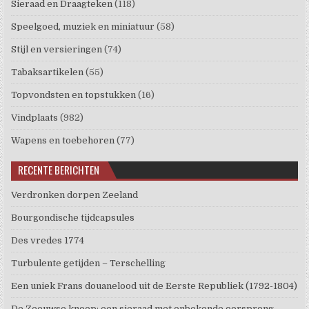
Sieraad en Draagteken
(118)
Speelgoed, muziek en miniatuur
(58)
Stijl en versieringen
(74)
Tabaksartikelen
(55)
Topvondsten en topstukken
(16)
Vindplaats
(982)
Wapens en toebehoren
(77)
RECENTE BERICHTEN
Verdronken dorpen Zeeland
Bourgondische tijdcapsules
Des vredes 1774
Turbulente getijden – Terschelling
Een uniek Frans douanelood uit de Eerste Republiek (1792-1804)
De Zeeuwse knoop: een sieraad met onbekende oorsprong