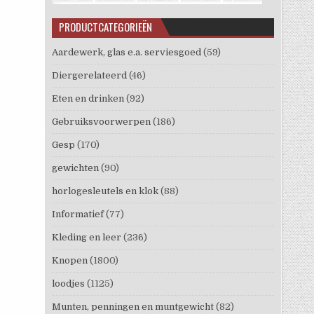
PRODUCTCATEGORIEËN
Aardewerk, glas e.a. serviesgoed
(59)
Diergerelateerd
(46)
Eten en drinken
(92)
Gebruiksvoorwerpen
(186)
Gesp
(170)
gewichten
(90)
horlogesleutels en klok
(88)
Informatief
(77)
Kleding en leer
(236)
Knopen
(1800)
loodjes
(1125)
Munten, penningen en muntgewicht
(82)