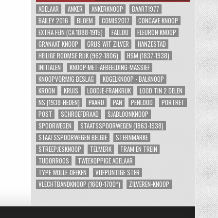
ADELAAR
ANKER
ANKERKNOOP
BAART1977
BAILEY 2016
BLOEM
COMIS2017
CONCAVE KNOOP
EXTRA FEIN (CA 1888-1915)
FALLOU
FLEURON KNOOP
GRANAAT KNOOP
GRIJS WIT ZILVER
HANZESTAD
HEILIGE ROOMSE RIJK (962-1806)
HSM (1837-1938)
INITIALEN
KNOOP-MET-AFBEELDING-MASSIEF
KNOOPVORMIG BESLAG
KOGELKNOOP - BALKNOOP
KROON
KRUIS
LOODJE-FRANKRIJK
LOOD TIN 2 DELEN
NS (1938-HEDEN)
PAARD
PAN
PENLOOD
PORTRET
POST
SCHROEFDRAAD
SJABLOONKNOOP
SPOORWEGEN
STAATSSPOORWEGEN (1863-1938)
STAATSSPOORWEGEN BELGIE
STERNMARKE
STREEPJESKNOOP
TELMERK
TRAM EN TREIN
TUDORROOS
TWEEKOPPIGE ADELAAR
TYPE WOLLE-DEEKEN
VIJFPUNTIGE STER
VLECHTBANDKNOOP (1600-1700*)
ZILVEREN-KNOOP