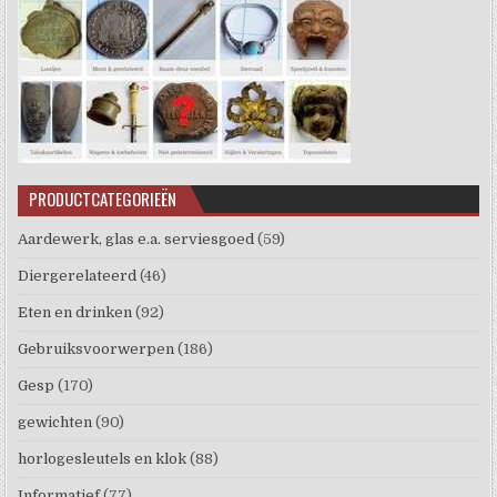
PRODUCTCATEGORIEËN
Aardewerk, glas e.a. serviesgoed
(59)
Diergerelateerd
(46)
Eten en drinken
(92)
Gebruiksvoorwerpen
(186)
Gesp
(170)
gewichten
(90)
horlogesleutels en klok
(88)
Informatief
(77)