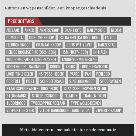
Ruiters en wapenschilden, een knopengeschiedenis
PRODUCTTAGS
ADELAAR
ANKER
ANKERKNOOP
BAART1977
BAILEY 2016
BLOEM
COMIS2017
CONCAVE KNOOP
EXTRA FEIN (CA 1888-1915)
FALLOU
FLEURON KNOOP
GRANAAT KNOOP
GRIJS WIT ZILVER
HANZESTAD
HEILIGE ROOMSE RIJK (962-1806)
HSM (1837-1938)
INITIALEN
KNOOP-MET-AFBEELDING-MASSIEF
KNOOPVORMIG BESLAG
KOGELKNOOP - BALKNOOP
KROON
KRUIS
LOODJE-FRANKRIJK
LOOD TIN 2 DELEN
NS (1938-HEDEN)
PAARD
PAN
PENLOOD
PORTRET
POST
SCHROEFDRAAD
SJABLOONKNOOP
SPOORWEGEN
STAATSSPOORWEGEN (1863-1938)
STAATSSPOORWEGEN BELGIE
STERNMARKE
STREEPJESKNOOP
TELMERK
TRAM EN TREIN
TUDORROOS
TWEEKOPPIGE ADELAAR
TYPE WOLLE-DEEKEN
VIJFPUNTIGE STER
VLECHTBANDKNOOP (1600-1700*)
ZILVEREN-KNOOP
Metaaldetecteren - metaaldetector en determinatie