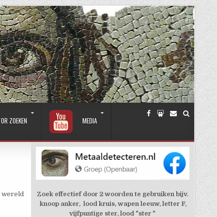
TOR ZOEKEN
MEDIA
Zoek effectief door 2 woorden te gebruiken bijv.
e wereld
knoop anker, lood kruis, wapen leeuw, letter F,
vijfpuntige ster, lood "ster "