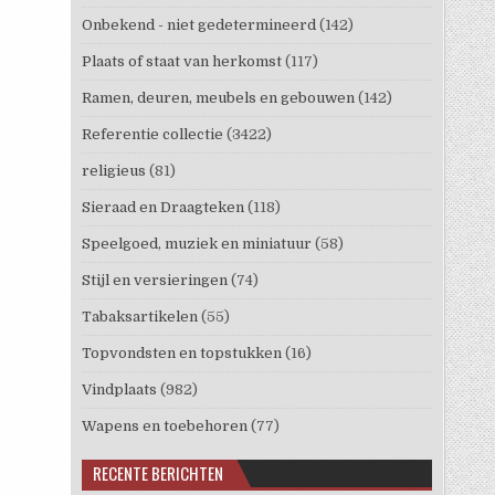
Onbekend - niet gedetermineerd
(142)
Plaats of staat van herkomst
(117)
Ramen, deuren, meubels en gebouwen
(142)
Referentie collectie
(3422)
religieus
(81)
Sieraad en Draagteken
(118)
Speelgoed, muziek en miniatuur
(58)
Stijl en versieringen
(74)
Tabaksartikelen
(55)
Topvondsten en topstukken
(16)
Vindplaats
(982)
Wapens en toebehoren
(77)
RECENTE BERICHTEN