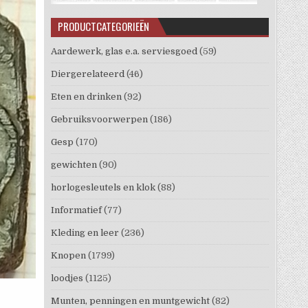
PRODUCTCATEGORIEËN
Aardewerk, glas e.a. serviesgoed
(59)
Diergerelateerd
(46)
Eten en drinken
(92)
Gebruiksvoorwerpen
(186)
Gesp
(170)
gewichten
(90)
horlogesleutels en klok
(88)
Informatief
(77)
Kleding en leer
(236)
Knopen
(1799)
loodjes
(1125)
Munten, penningen en muntgewicht
(82)