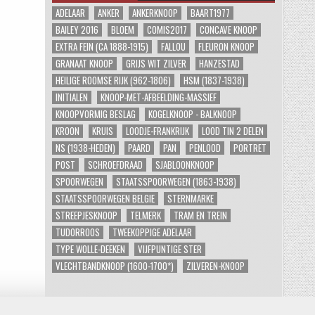
ADELAAR
ANKER
ANKERKNOOP
BAART1977
BAILEY 2016
BLOEM
COMIS2017
CONCAVE KNOOP
EXTRA FEIN (CA 1888-1915)
FALLOU
FLEURON KNOOP
GRANAAT KNOOP
GRIJS WIT ZILVER
HANZESTAD
HEILIGE ROOMSE RIJK (962-1806)
HSM (1837-1938)
INITIALEN
KNOOP-MET-AFBEELDING-MASSIEF
KNOOPVORMIG BESLAG
KOGELKNOOP - BALKNOOP
KROON
KRUIS
LOODJE-FRANKRIJK
LOOD TIN 2 DELEN
NS (1938-HEDEN)
PAARD
PAN
PENLOOD
PORTRET
POST
SCHROEFDRAAD
SJABLOONKNOOP
SPOORWEGEN
STAATSSPOORWEGEN (1863-1938)
STAATSSPOORWEGEN BELGIE
STERNMARKE
STREEPJESKNOOP
TELMERK
TRAM EN TREIN
TUDORROOS
TWEEKOPPIGE ADELAAR
TYPE WOLLE-DEEKEN
VIJFPUNTIGE STER
VLECHTBANDKNOOP (1600-1700*)
ZILVEREN-KNOOP