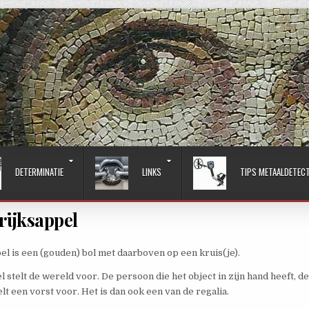
DETERMINATIE
LINKS
TIPS METAALDETEC
rijksappel
el is een (gouden) bol met daarboven op een kruis(je).
l stelt de wereld voor. De persoon die het object in zijn hand heeft, d
elt een vorst voor. Het is dan ook een van de regalia.