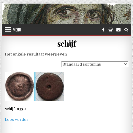
Skip to content
MENU
schijf
Het enkele resultaat weergeven
schijf-055-1
Lees verder