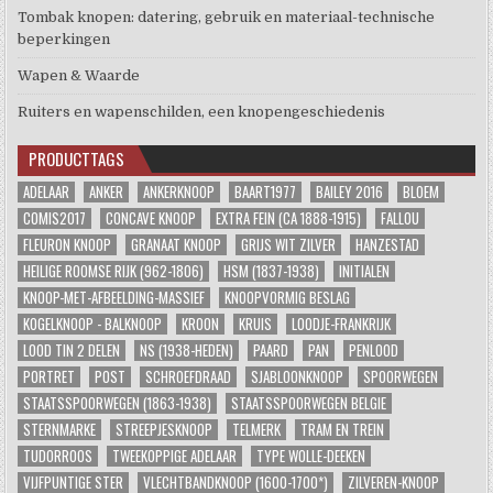
Tombak knopen: datering, gebruik en materiaal-technische
beperkingen
Wapen & Waarde
Ruiters en wapenschilden, een knopengeschiedenis
PRODUCTTAGS
ADELAAR
ANKER
ANKERKNOOP
BAART1977
BAILEY 2016
BLOEM
COMIS2017
CONCAVE KNOOP
EXTRA FEIN (CA 1888-1915)
FALLOU
FLEURON KNOOP
GRANAAT KNOOP
GRIJS WIT ZILVER
HANZESTAD
HEILIGE ROOMSE RIJK (962-1806)
HSM (1837-1938)
INITIALEN
KNOOP-MET-AFBEELDING-MASSIEF
KNOOPVORMIG BESLAG
KOGELKNOOP - BALKNOOP
KROON
KRUIS
LOODJE-FRANKRIJK
LOOD TIN 2 DELEN
NS (1938-HEDEN)
PAARD
PAN
PENLOOD
PORTRET
POST
SCHROEFDRAAD
SJABLOONKNOOP
SPOORWEGEN
STAATSSPOORWEGEN (1863-1938)
STAATSSPOORWEGEN BELGIE
STERNMARKE
STREEPJESKNOOP
TELMERK
TRAM EN TREIN
TUDORROOS
TWEEKOPPIGE ADELAAR
TYPE WOLLE-DEEKEN
VIJFPUNTIGE STER
VLECHTBANDKNOOP (1600-1700*)
ZILVEREN-KNOOP