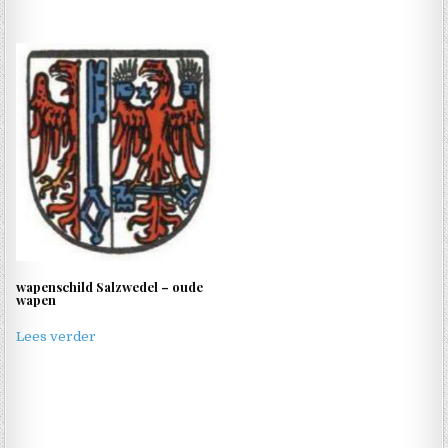
wapenschild Salzwedel – oude
wapen
Lees verder