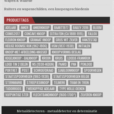
Wapen & Waarde
Ruiters en wapenschilden, een knopengeschiedenis
PRODUCTTAGS
ADELAAR
ANKER
ANKERKNOOP
BAART1977
BAILEY 2016
BLOEM
COMIS2017
CONCAVE KNOOP
EXTRA FEIN (CA 1888-1915)
FALLOU
FLEURON KNOOP
GRANAAT KNOOP
GRIJS WIT ZILVER
HANZESTAD
HEILIGE ROOMSE RIJK (962-1806)
HSM (1837-1938)
INITIALEN
KNOOP-MET-AFBEELDING-MASSIEF
KNOOPVORMIG BESLAG
KOGELKNOOP - BALKNOOP
KROON
KRUIS
LOODJE-FRANKRIJK
LOOD TIN 2 DELEN
NS (1938-HEDEN)
PAARD
PAN
PENLOOD
PORTRET
POST
SCHROEFDRAAD
SJABLOONKNOOP
SPOORWEGEN
STAATSSPOORWEGEN (1863-1938)
STAATSSPOORWEGEN BELGIE
STERNMARKE
STREEPJESKNOOP
TELMERK
TRAM EN TREIN
TUDORROOS
TWEEKOPPIGE ADELAAR
TYPE WOLLE-DEEKEN
VIJFPUNTIGE STER
VLECHTBANDKNOOP (1600-1700*)
ZILVEREN-KNOOP
Metaaldetecteren - metaaldetector en determinatie