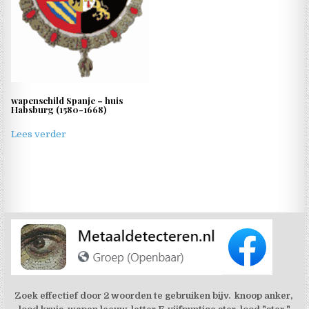
wapenschild Spanje – huis
Habsburg (1580-1668)
Lees verder
Zoek effectief door 2 woorden te gebruiken bijv. knoop anker,