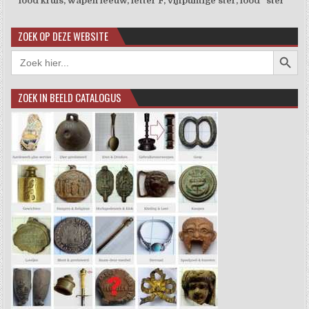
lood kruis, wapen leeuw, letter F, vijfpuntige ster, lood "ster "
ZOEK OP DEZE WEBSITE
Zoekkno
Zoek
naar:
ZOEK IN BEELD CATALOGUS