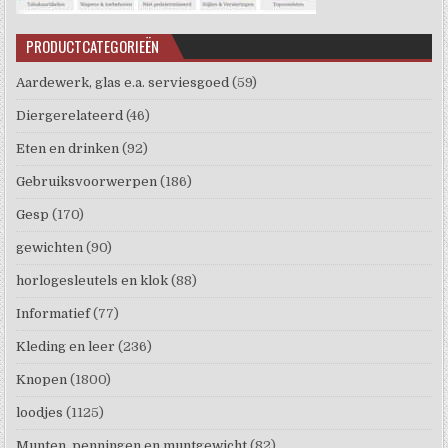
PRODUCTCATEGORIEËN
Aardewerk, glas e.a. serviesgoed
(59)
Diergerelateerd
(46)
Eten en drinken
(92)
Gebruiksvoorwerpen
(186)
Gesp
(170)
gewichten
(90)
horlogesleutels en klok
(88)
Informatief
(77)
Kleding en leer
(236)
Knopen
(1800)
loodjes
(1125)
Munten, penningen en muntgewicht
(82)