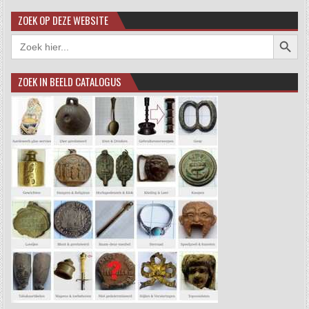
ZOEK OP DEZE WEBSITE
Zoekkno
Zoek
naar:
ZOEK IN BEELD CATALOGUS