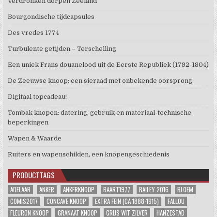
Verdronken dorpen Zeeland
Bourgondische tijdcapsules
Des vredes 1774
Turbulente getijden – Terschelling
Een uniek Frans douanelood uit de Eerste Republiek (1792-1804)
De Zeeuwse knoop: een sieraad met onbekende oorsprong
Digitaal topcadeau!
Tombak knopen: datering, gebruik en materiaal-technische
beperkingen
Wapen & Waarde
Ruiters en wapenschilden, een knopengeschiedenis
PRODUCTTAGS
ADELAAR
ANKER
ANKERKNOOP
BAART1977
BAILEY 2016
BLOEM
COMIS2017
CONCAVE KNOOP
EXTRA FEIN (CA 1888-1915)
FALLOU
FLEURON KNOOP
GRANAAT KNOOP
GRIJS WIT ZILVER
HANZESTAD