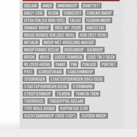
ADELAAR
ANKER
ANKERKNOOP
BAART1977
BAILEY 2016
BLOEM
COMIS2017
CONCAVE KNOOP
EXTRA FEIN (CA 1888-1915)
FALLOU
FLEURON KNOOP
GRANAAT KNOOP
GRIJS WIT ZILVER
HANZESTAD
HEILIGE ROOMSE RIJK (962-1806)
HSM (1837-1938)
INITIALEN
KNOOP-MET-AFBEELDING-MASSIEF
KNOOPVORMIG BESLAG
KOGELKNOOP - BALKNOOP
KROON
KRUIS
LOODJE-FRANKRIJK
LOOD TIN 2 DELEN
NS (1938-HEDEN)
PAARD
PAN
PENLOOD
PORTRET
POST
SCHROEFDRAAD
SJABLOONKNOOP
SPOORWEGEN
STAATSSPOORWEGEN (1863-1938)
STAATSSPOORWEGEN BELGIE
STERNMARKE
STREEPJESKNOOP
TELMERK
TRAM EN TREIN
TUDORROOS
TWEEKOPPIGE ADELAAR
TYPE WOLLE-DEEKEN
VIJFPUNTIGE STER
VLECHTBANDKNOOP (1600-1700*)
ZILVEREN-KNOOP