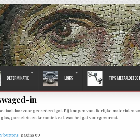
DETERMINATIE
LINKS
TIPS METAALDETEC
swaged-in
ciaal daarvoor gecreëerd gat. Bij knopen van dierlijke materialen zo
j glas, porselein en keramiek e.d. was het gat voorgevormd.
ry buttons
pagina 69