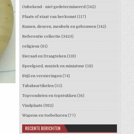
Onbekend - niet gedetermineerd
(142)
Plaats of staat van herkomst
(117)
Ramen, deuren, meubels en gebouwen
(142)
Referentie collectie
(3423)
religieus
(81)
Sieraad en Draagteken
(118)
Speelgoed, muziek en miniatuur
(58)
Stijl en versieringen
(74)
Tabaksartikelen
(55)
Topvondsten en topstukken
(16)
Vindplaats
(982)
Wapens en toebehoren
(77)
RECENTE BERICHTEN