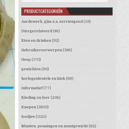
PRODUCTCATEGORIEËN
Aardewerk, glas e.a. serviesgoed
(59)
Diergerelateerd
(46)
Eten en drinken
(92)
Gebruiksvoorwerpen
(186)
Gesp
(170)
gewichten
(90)
horlogesleutels en klok
(88)
Informatief
(77)
Kleding en leer
(236)
Knopen
(1800)
loodjes
(1125)
Munten, penningen en muntgewicht
(82)