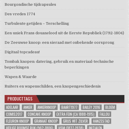
Bourgondische tijdcapsules
Des vredes 1774
Turbulente getijden – Terschelling
Een uniek Frans douanelood uit de Eerste Republiek (1792-1804)
De Zeeuwse knoop: een sieraad met onbekende oorsprong
Digitaal topcadeau!
Tombak knopen: datering, gebruik en materiaal-technische
beperkingen
Wapen & Waarde
Ruiters en wapenschilden, een knopengeschiedenis
PRODUCTTAGS
ADELAAR
ANKER
ANKERKNOOP
BAART1977
BAILEY 2016
BLOEM
COMIS2017
CONCAVE KNOOP
EXTRA FEIN (CA 1888-1915)
FALLOU
FLEURON KNOOP
GRANAAT KNOOP
GRIJS WIT ZILVER
HANZESTAD
HEILIGE ROOMSE RIJK (962-1806)
HSM (1837-1938)
INITIALEN