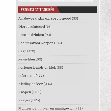
PRODUCTCATEGORIEËN
Aardewerk, glas e.a. serviesgoed
(59)
Diergerelateerd
(46)
Eten en drinken
(92)
Gebruiksvoorwerpen
(186)
Gesp
(170)
gewichten
(90)
horlogesleutels en klok
(88)
Informatief
(77)
Kleding en leer
(236)
Knopen
(1799)
loodjes
(1125)
Munten, penningen en muntgewicht
(82)