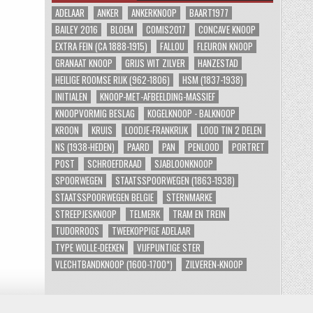
ADELAAR
ANKER
ANKERKNOOP
BAART1977
BAILEY 2016
BLOEM
COMIS2017
CONCAVE KNOOP
EXTRA FEIN (CA 1888-1915)
FALLOU
FLEURON KNOOP
GRANAAT KNOOP
GRIJS WIT ZILVER
HANZESTAD
HEILIGE ROOMSE RIJK (962-1806)
HSM (1837-1938)
INITIALEN
KNOOP-MET-AFBEELDING-MASSIEF
KNOOPVORMIG BESLAG
KOGELKNOOP - BALKNOOP
KROON
KRUIS
LOODJE-FRANKRIJK
LOOD TIN 2 DELEN
NS (1938-HEDEN)
PAARD
PAN
PENLOOD
PORTRET
POST
SCHROEFDRAAD
SJABLOONKNOOP
SPOORWEGEN
STAATSSPOORWEGEN (1863-1938)
STAATSSPOORWEGEN BELGIE
STERNMARKE
STREEPJESKNOOP
TELMERK
TRAM EN TREIN
TUDORROOS
TWEEKOPPIGE ADELAAR
TYPE WOLLE-DEEKEN
VIJFPUNTIGE STER
VLECHTBANDKNOOP (1600-1700*)
ZILVEREN-KNOOP