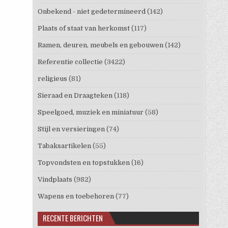
Onbekend - niet gedetermineerd
(142)
Plaats of staat van herkomst
(117)
Ramen, deuren, meubels en gebouwen
(142)
Referentie collectie
(3422)
religieus
(81)
Sieraad en Draagteken
(118)
Speelgoed, muziek en miniatuur
(58)
Stijl en versieringen
(74)
Tabaksartikelen
(55)
Topvondsten en topstukken
(16)
Vindplaats
(982)
Wapens en toebehoren
(77)
RECENTE BERICHTEN