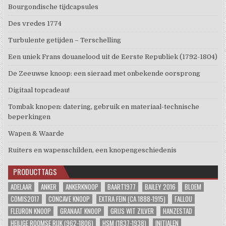
Bourgondische tijdcapsules
Des vredes 1774
Turbulente getijden – Terschelling
Een uniek Frans douanelood uit de Eerste Republiek (1792-1804)
De Zeeuwse knoop: een sieraad met onbekende oorsprong
Digitaal topcadeau!
Tombak knopen: datering, gebruik en materiaal-technische
beperkingen
Wapen & Waarde
Ruiters en wapenschilden, een knopengeschiedenis
PRODUCTTAGS
ADELAAR
ANKER
ANKERKNOOP
BAART1977
BAILEY 2016
BLOEM
COMIS2017
CONCAVE KNOOP
EXTRA FEIN (CA 1888-1915)
FALLOU
FLEURON KNOOP
GRANAAT KNOOP
GRIJS WIT ZILVER
HANZESTAD
HEILIGE ROOMSE RIJK (962-1806)
HSM (1837-1938)
INITIALEN