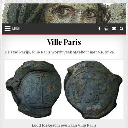
Skip to content
MENU
Ville Paris
De stad Parijs, Ville Paris wordt vaak afgekort met V.P. of VP.
Lood toegeschreven aan Ville Paris