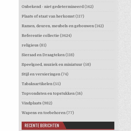
Onbekend - niet gedetermineerd
(142)
Plaats of staat van herkomst
(117)
Ramen, deuren, meubels en gebouwen
(142)
Referentie collectie
(3424)
religieus
(81)
Sieraad en Draagteken
(118)
Speelgoed, muziek en miniatuur
(58)
Stijl en versieringen
(74)
Tabaksartikelen
(55)
Topvondsten en topstukken
(16)
Vindplaats
(982)
Wapens en toebehoren
(77)
RECENTE BERICHTEN