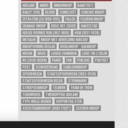
ADELAAR
ANKER
ANKERKNOOP
BAART1977
BAILEY 2016
BLOEM
COMIS2017
CONCAVE KNOOP
EXTRA FEIN (CA 1888-1915)
FALLOU
FLEURON KNOOP
GRANAAT KNOOP
GRIJS WIT ZILVER
HANZESTAD
HEILIGE ROOMSE RIJK (962-1806)
HSM (1837-1938)
INITIALEN
KNOOP-MET-AFBEELDING-MASSIEF
KNOOPVORMIG BESLAG
KOGELKNOOP - BALKNOOP
KROON
KRUIS
LOODJE-FRANKRIJK
LOOD TIN 2 DELEN
NS (1938-HEDEN)
PAARD
PAN
PENLOOD
PORTRET
POST
SCHROEFDRAAD
SJABLOONKNOOP
SPOORWEGEN
STAATSSPOORWEGEN (1863-1938)
STAATSSPOORWEGEN BELGIE
STERNMARKE
STREEPJESKNOOP
TELMERK
TRAM EN TREIN
TUDORROOS
TWEEKOPPIGE ADELAAR
TYPE WOLLE-DEEKEN
VIJFPUNTIGE STER
VLECHTBANDKNOOP (1600-1700*)
ZILVEREN-KNOOP