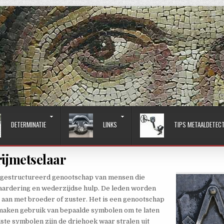
DETERMINATIE
LINKS
TIPS METAALDETEC
rijmetselaar
al gestructureerd genootschap van mensen die
waardering en wederzijdse hulp. De leden worden
 aan met broeder of zuster. Het is een genootschap
 maken gebruik van bepaalde symbolen om te laten
ste symbolen zijn de driehoek waar stralen uit