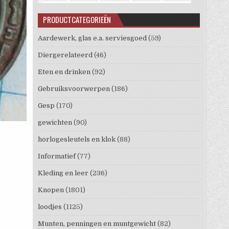
PRODUCTCATEGORIEËN
Aardewerk, glas e.a. serviesgoed
(59)
Diergerelateerd
(46)
Eten en drinken
(92)
Gebruiksvoorwerpen
(186)
Gesp
(170)
gewichten
(90)
horlogesleutels en klok
(88)
Informatief
(77)
Kleding en leer
(236)
Knopen
(1801)
loodjes
(1125)
Munten, penningen en muntgewicht
(82)