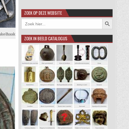
ZOEK OP DEZE WEBSITE
Zoekknop
Zoek
naar:
nkelhaak
ZOEK IN BEELD CATALOGUS