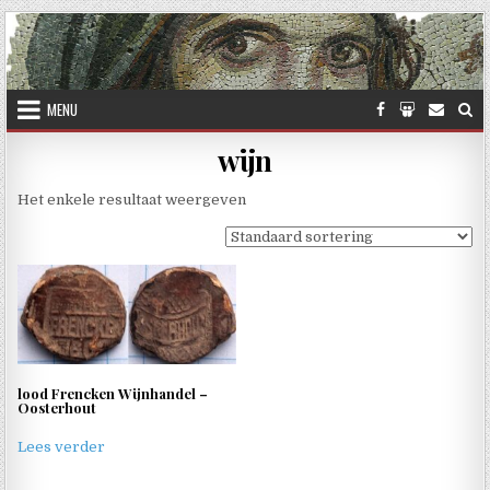
Skip to content
MENU
wijn
Het enkele resultaat weergeven
lood Frencken Wijnhandel –
Oosterhout
Lees verder