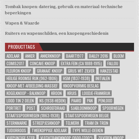
Tombak knopen: datering, gebruik en materiaal-technische
beperkingen
Wapen & Waarde
Ruiters en wapenschilden, een knopengeschiedenis
PRODUCTTAGS
ADELAAR
ANKER
ANKERKNOOP
BAART1977
BAILEY 2016
BLOEM
COMIS2017
CONCAVE KNOOP
EXTRA FEIN (CA 1888-1915)
FALLOU
FLEURON KNOOP
GRANAAT KNOOP
GRIJS WIT ZILVER
HANZESTAD
HEILIGE ROOMSE RIJK (962-1806)
HSM (1837-1938)
INITIALEN
KNOOP-MET-AFBEELDING-MASSIEF
KNOOPVORMIG BESLAG
KOGELKNOOP - BALKNOOP
KROON
KRUIS
LOODJE-FRANKRIJK
LOOD TIN 2 DELEN
NS (1938-HEDEN)
PAARD
PAN
PENLOOD
PORTRET
POST
SCHROEFDRAAD
SJABLOONKNOOP
SPOORWEGEN
STAATSSPOORWEGEN (1863-1938)
STAATSSPOORWEGEN BELGIE
STERNMARKE
STREEPJESKNOOP
TELMERK
TRAM EN TREIN
TUDORROOS
TWEEKOPPIGE ADELAAR
TYPE WOLLE-DEEKEN
VIJFPUNTIGE STER
VLECHTBANDKNOOP (1600-1700*)
ZILVEREN-KNOOP