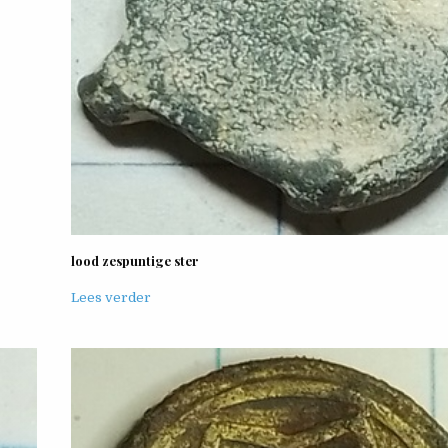
lood zespuntige ster
Lees verder