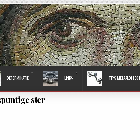
DETERMINATIE
LINKS
TIPS METAALDETEC
spuntige ster