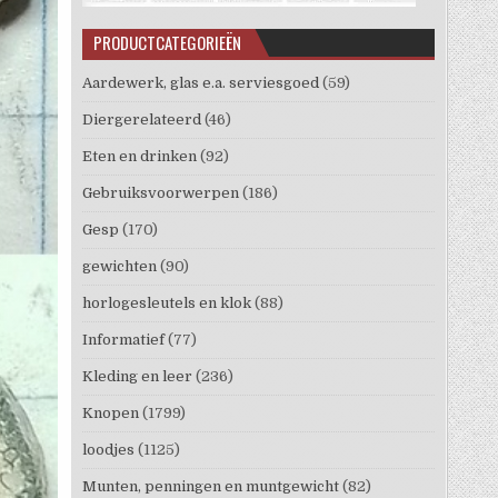
PRODUCTCATEGORIEËN
Aardewerk, glas e.a. serviesgoed
(59)
Diergerelateerd
(46)
Eten en drinken
(92)
Gebruiksvoorwerpen
(186)
Gesp
(170)
gewichten
(90)
horlogesleutels en klok
(88)
Informatief
(77)
Kleding en leer
(236)
Knopen
(1799)
loodjes
(1125)
Munten, penningen en muntgewicht
(82)