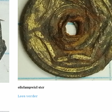
olielampwiel ster
Lees verder