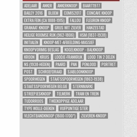
ADELAAR
ANKER
ANKERKNOOP
BAART1977
BAILEY 2016
BLOEM
COMIS2017
CONCAVE KNOOP
EXTRA FEIN (CA 1888-1915)
FALLOU
FLEURON KNOOP
GRANAAT KNOOP
GRIJS WIT ZILVER
HANZESTAD
HEILIGE ROOMSE RIJK (962-1806)
HSM (1837-1938)
INITIALEN
KNOOP-MET-AFBEELDING-MASSIEF
KNOOPVORMIG BESLAG
KOGELKNOOP - BALKNOOP
KROON
KRUIS
LOODJE-FRANKRIJK
LOOD TIN 2 DELEN
NS (1938-HEDEN)
PAARD
PAN
PENLOOD
PORTRET
POST
SCHROEFDRAAD
SJABLOONKNOOP
SPOORWEGEN
STAATSSPOORWEGEN (1863-1938)
STAATSSPOORWEGEN BELGIE
STERNMARKE
STREEPJESKNOOP
TELMERK
TRAM EN TREIN
TUDORROOS
TWEEKOPPIGE ADELAAR
TYPE WOLLE-DEEKEN
VIJFPUNTIGE STER
VLECHTBANDKNOOP (1600-1700*)
ZILVEREN-KNOOP