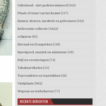
Onbekend - niet gedetermineerd
(142)
Plaats of staat van herkomst
(117)
Ramen, deuren, meubels en gebouwen
(142)
Referentie collectie
(3422)
religieus
(81)
Sieraad en Draagteken
(118)
Speelgoed, muziek en miniatuur
(58)
Stijl en versieringen
(74)
Tabaksartikelen
(55)
Topvondsten en topstukken
(16)
Vindplaats
(982)
Wapens en toebehoren
(77)
RECENTE BERICHTEN