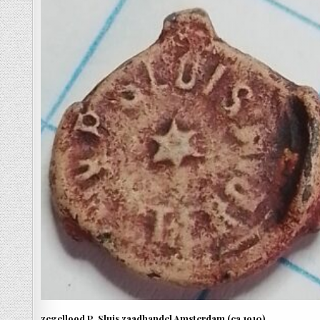
zegellood P. Sluis zaadhandel Amsterdam (ca 1910)