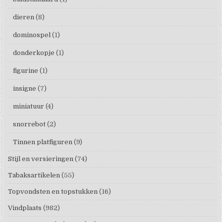
dieren
(8)
dominospel
(1)
donderkopje
(1)
figurine
(1)
insigne
(7)
miniatuur
(4)
snorrebot
(2)
Tinnen platfiguren
(9)
Stijl en versieringen
(74)
Tabaksartikelen
(55)
Topvondsten en topstukken
(16)
Vindplaats
(982)